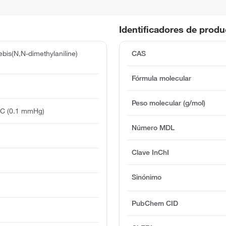
Identificadores de prod
ebis(N,N-dimethylaniline)
CAS
Fórmula molecular
Peso molecular (g/mol)
°C (0.1 mmHg)
Número MDL
)
Clave InChI
Sinónimo
PubChem CID