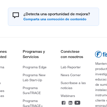
¿Detecta una oportunidad de mejora?
ones
Programas y
Conéctese
sted
Servicios
con nosotros
Mantene
rma
Programa Edge
Lab Reporter
product
investi
Programa New
News Corner
educaci
Lab Start-Up
a
Suscríbase a las
de sumi
Programa
noticias
instala
nes
SureTRACE
instrum
cas
Webinars
cliente
Programa
enorgul
SureTRACE+