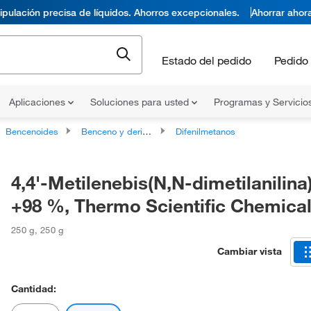
pulación precisa de líquidos. Ahorros excepcionales.
Ahorrar ahor
Estado del pedido
Pedido 
Aplicaciones
Soluciones para usted
Programas y Servicio
Bencenoides
Benceno y derivados sustituidos
Difenilmetanos
4,4'-Metilenebis(N,N-dimetilanilina)
+98 %, Thermo Scientific Chemica
250 g
,
250 g
Cambiar vista
Cantidad: