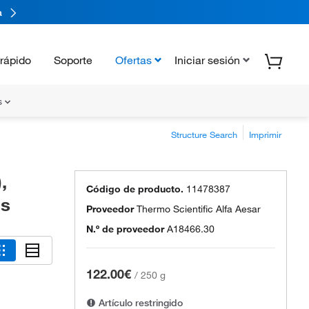
a
rápido
Soporte
Ofertas
Iniciar sesión
s
Structure Search
Imprimir
,
Código de producto.
11478387
ls
Proveedor
Thermo Scientific Alfa Aesar
N.º de proveedor
A18466.30
122.00€
/
250 g
Artículo restringido