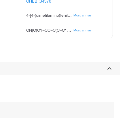
CHEBI:34370
4-[4-(dimetilamino)fenil]metil]-N,N-dimetilanilina
Mostrar más
CN(C)C1=CC=C(C=C1)CC2=CC=C(C=C2)N(C)C
Mostrar más