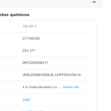
uctos químicos
101-61-1
C17H22N2
254.377
MFCD00008317
JNRLEMMIVRBKJE-UHFFFAOYSA-N
4,4'-methylenebis n,n-dimethylaniline, tetra-base, tetrabase, michler's base, methane base, methylene base, michler's hydride, michler's methane, 4,4'-bis dimethylamino diphenylmethane, reduced michler's ketone
Mostrar más
7567