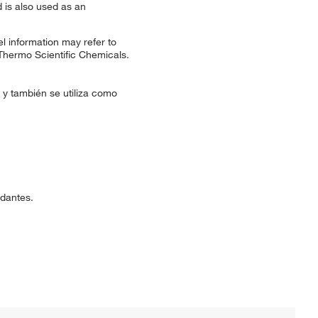
d is also used as an
l information may refer to
 Thermo Scientific Chemicals.
, y también se utiliza como
idantes.