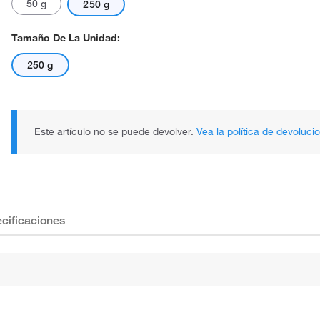
50 g
250 g
Tamaño De La Unidad:
250 g
Este artículo no se puede devolver.
Vea la política de devoluci
cificaciones