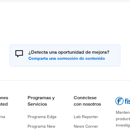
¿Detecta una oportunidad de mejora?
ones
Programas y
Conéctese
sted
Servicios
con nosotros
Mantene
rma
Programa Edge
Lab Reporter
product
investi
Programa New
News Corner