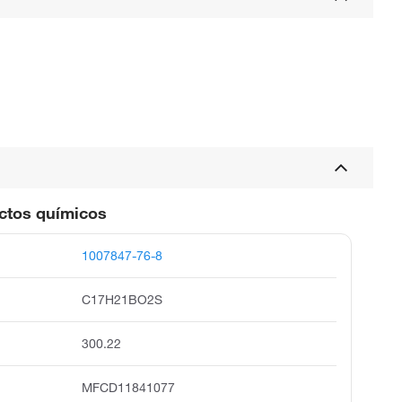
uctos químicos
1007847-76-8
C17H21BO2S
300.22
MFCD11841077