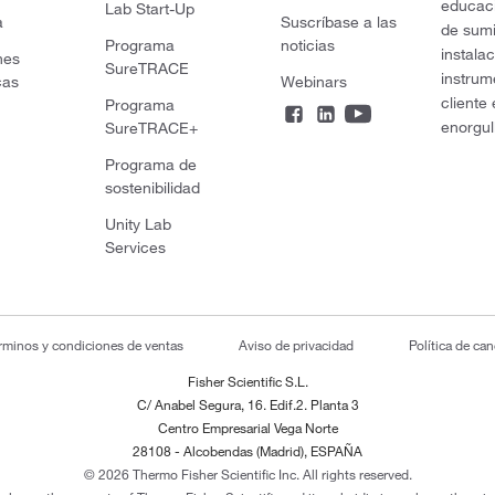
educaci
Lab Start-Up
a
Suscríbase a las
de sumi
Programa
noticias
instala
nes
SureTRACE
instrum
cas
Webinars
cliente
Programa
enorgul
SureTRACE+
Programa de
sostenibilidad
Unity Lab
Services
rminos y condiciones de ventas
Aviso de privacidad
Política de ca
Fisher Scientific S.L.
C/ Anabel Segura, 16. Edif.2. Planta 3
Centro Empresarial Vega Norte
28108 - Alcobendas (Madrid), ESPAÑA
© 2026 Thermo Fisher Scientific Inc. All rights reserved.