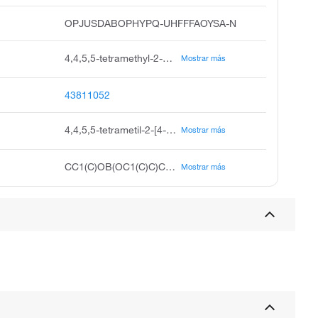
OPJUSDABOPHYPQ-UHFFFAOYSA-N
4,4,5,5-tetramethyl-2-4-thien-2-ylmethyl phenyl-1,3,2-dioxaborolane, 4,4,5,5-tetramethyl-2-4-thiophen-2-ylmethyl phenyl-1,3,2-dioxaborolane, 4-thien-2-ylmethyl benzeneboronic acid, pinacol ester, 4,4,5,5-tetramethyl-2-4-thiophen-2-yl methyl phenyl-1,3,2-dioxaborolane
Mostrar más
43811052
4,4,5,5-tetrametil-2-[4-(tiofen-2-ilmetil)fenil]-1,3,2-dioxaborolano
Mostrar más
CC1(C)OB(OC1(C)C)C1=CC=C(CC2=CC=CS2)C=C1
Mostrar más