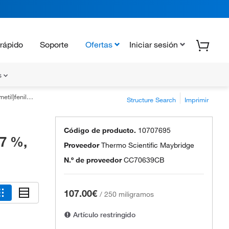
rápido
Soporte
Ofertas
Iniciar sesión
s
%, Thermo Scientific™
Structure Search
Imprimir
Código de producto.
10707695
97 %,
Proveedor
Thermo Scientific Maybridge
N.º de proveedor
CC70639CB
107.00€
/
250 miligramos
Artículo restringido