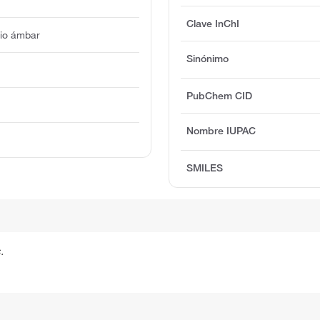
Clave InChI
rio ámbar
Sinónimo
PubChem CID
Nombre IUPAC
SMILES
.