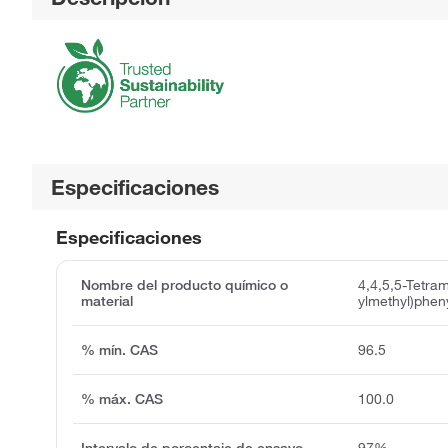
Especificaciones
Especificaciones
Nombre del producto químico o
4,4,5,5-Tetram
material
ylmethyl)phen
% mín. CAS
96.5
% máx. CAS
100.0
Intervalo de porcentaje de ensayo
97%