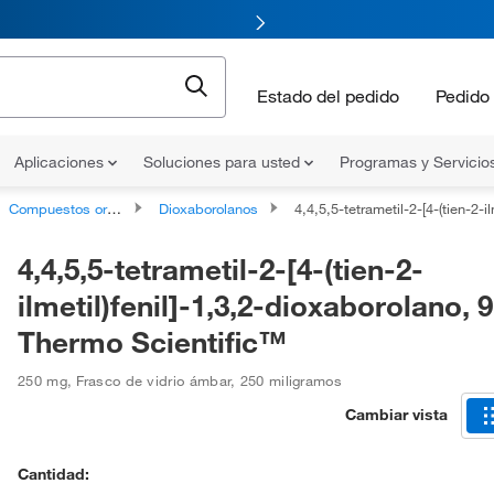
Estado del pedido
Pedido 
Aplicaciones
Soluciones para usted
Programas y Servicio
Compuestos organoheterocíclicos
Dioxaborolanos
4,4,5,5-tetrametil-2-[4-(tien-2-ilmetil)fenil]-1,3,2-dioxaborolano, 97 
4,4,5,5-tetrametil-2-[4-(tien-2-
ilmetil)fenil]-1,3,2-dioxaborolano, 
Thermo Scientific™
250 mg
,
Frasco de vidrio ámbar
,
250 miligramos
Cambiar vista
Cantidad: