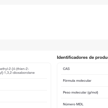
Identificadores de prod
ethyl-2-[4-(thien-2-
CAS
yl]-1,3,2-dioxaborolane
Fórmula molecular
Peso molecular (g/mol)
Número MDL