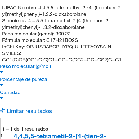
IUPAC Nombre:
4,4,5,5-tetramethyl-2-{4-[(thiophen-2-
yl)methyl]phenyl}-1,3,2-dioxaborolane
Sinónimos:
4,4,5,5-tetramethyl-2-[4-(thiophen-2-
ylmethyl)phenyl]-1,3,2-dioxaborolane
Peso molecular (g/mol):
300.22
Fórmula molecular:
C17H21BO2S
InChi Key:
OPJUSDABOPHYPQ-UHFFFAOYSA-N
SMILES:
CC1(C)OB(OC1(C)C)C1=CC=C(CC2=CC=CS2)C=C1
Peso molecular (g/mol)
Porcentaje de pureza
Cantidad
Limitar resultados
1
–
1
de
1
resultados
4,4,5,5-tetrametil-2-[4-(tien-2-
1