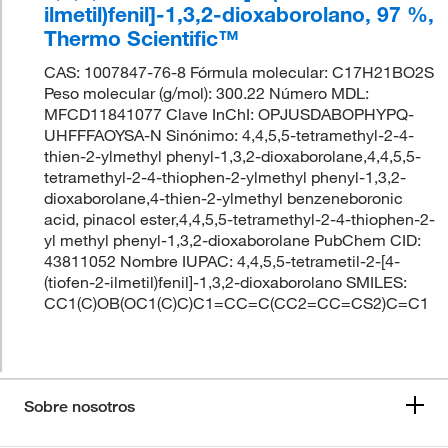
ilmetil)fenil]-1,3,2-dioxaborolano, 97 %,
Thermo Scientific™
CAS: 1007847-76-8 Fórmula molecular: C17H21BO2S
Peso molecular (g/mol): 300.22 Número MDL:
MFCD11841077 Clave InChI: OPJUSDABOPHYPQ-
UHFFFAOYSA-N Sinónimo: 4,4,5,5-tetramethyl-2-4-
thien-2-ylmethyl phenyl-1,3,2-dioxaborolane,4,4,5,5-
tetramethyl-2-4-thiophen-2-ylmethyl phenyl-1,3,2-
dioxaborolane,4-thien-2-ylmethyl benzeneboronic
acid, pinacol ester,4,4,5,5-tetramethyl-2-4-thiophen-2-
yl methyl phenyl-1,3,2-dioxaborolane PubChem CID:
43811052 Nombre IUPAC: 4,4,5,5-tetrametil-2-[4-
(tiofen-2-ilmetil)fenil]-1,3,2-dioxaborolano SMILES:
CC1(C)OB(OC1(C)C)C1=CC=C(CC2=CC=CS2)C=C1
Sobre nosotros