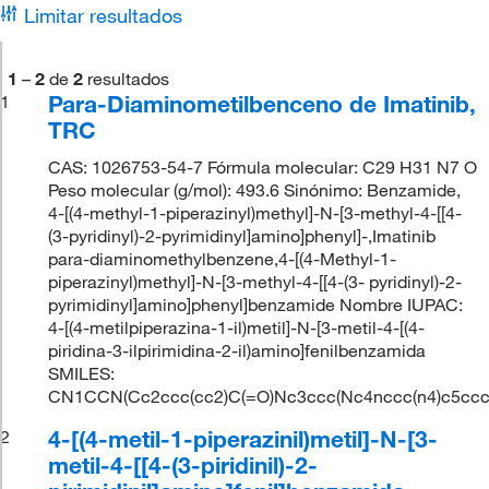
Limitar resultados
1
–
2
de
2
resultados
Para-Diaminometilbenceno de Imatinib,
1
TRC
CAS: 1026753-54-7 Fórmula molecular: C29 H31 N7 O
Peso molecular (g/mol): 493.6 Sinónimo: Benzamide,
4-[(4-methyl-1-piperazinyl)methyl]-N-[3-methyl-4-[[4-
(3-pyridinyl)-2-pyrimidinyl]amino]phenyl]-,Imatinib
para-diaminomethylbenzene,4-[(4-Methyl-1-
piperazinyl)methyl]-N-[3-methyl-4-[[4-(3- pyridinyl)-2-
pyrimidinyl]amino]phenyl]benzamide Nombre IUPAC:
4-[(4-metilpiperazina-1-il)metil]-N-[3-metil-4-[(4-
piridina-3-ilpirimidina-2-il)amino]fenilbenzamida
SMILES:
CN1CCN(Cc2ccc(cc2)C(=O)Nc3ccc(Nc4nccc(n4)c5ccc
4-[(4-metil-1-piperazinil)metil]-N-[3-
2
metil-4-[[4-(3-piridinil)-2-