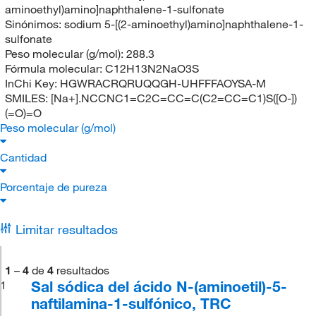
aminoethyl)amino]naphthalene-1-sulfonate
Sinónimos:
sodium 5-[(2-aminoethyl)amino]naphthalene-1-
sulfonate
Peso molecular (g/mol):
288.3
Fórmula molecular:
C12H13N2NaO3S
InChi Key:
HGWRACRQRUQQGH-UHFFFAOYSA-M
SMILES:
[Na+].NCCNC1=C2C=CC=C(C2=CC=C1)S([O-])
(=O)=O
Peso molecular (g/mol)
Cantidad
Porcentaje de pureza
Limitar resultados
1
–
4
de
4
resultados
Sal sódica del ácido N-(aminoetil)-5-
1
naftilamina-1-sulfónico, TRC