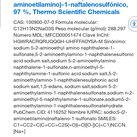
aminoetilamino)-1-naftalenosulfónico,
97 %, Thermo Scientific Chemicals
CAS: 100900-07-0 Fórmula molecular:
C12H13N2NaO3S Peso molecular (g/mol): 288.297
Número MDL: MFCD00051474 Clave InChI:
HGWRACRQRUQQGH-UHFFFAOYSA-M Sinónimo:
sodium 5-2-aminoethyl amino naphthalene-1-
sulfonate,5-2-aminoethylamino-1-naphthalenesulfonic
acid sodium salt,sodium 5-2-aminoethylamino
naphthalene-1-sulfonate,n-aminoethyl-5-
naphthylamine-1-sulfonic acid sodium salt,5-2-
aminoethylamino-1-naphthalenesulphonic acid
sodium salt,1,5-edans, sodium salt,sodium 5-2-
aminoethylamino-1-naphthalenesulfonate,sodium n-2-
aminoethyl-5-naphthylamine-1-sulfonate,sodium5-2-
aminoethylamino-1-naphthalenesulfonatehydrate
PubChem CID: 4116252 Nombre IUPAC: sodio;5-(2-
aminoetilamino)naftaleno-1-sulfonato SMILES:
C1=CC2=C(C=CC=C2S(=O)(=O)[O-])C(=C1)NCCN.
[Na+]