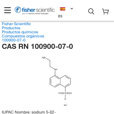
ES
Fisher Scientific
Productos
Productos químicos
Compuestos orgánicos
100900-07-0
CAS RN 100900-07-0
H
N
2
NH
O
S
O
O
Na
IUPAC Nombre:
sodium 5-[(2-