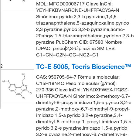
MDL: MFCD00006717 Clave InChI:
YEYHFKBVNARCNE-UHFFFAOYSA-N
Sinónimo: pyrido 2,3-b pyrazine,1,4,5-
triazanaphthalene,5-azaquinoxaline,pyrido
2,3 pyrazine,pyrido 3,2-b pyrazine,acmc-
20ahgw,1,5-triazanaphthalene,pyridino 2,3-b
pyrazine PubChem CID: 67580 Nombre
IUPAC: pirido[2,3-b]pirazina SMILES:
C1=CN=C2N=CC=NC2=C1
TC-E 5005, Tocris Bioscience™
2
CAS: 959705-64-7 Fórmula molecular:
C15H18N4O Peso molecular (g/mol):
270.336 Clave InChI: YNADXFWEXJTQSZ-
UHFFFAOYSA-N Sinónimo: 2-methoxy-6,7-
dimethyl-9-propylimidazo 1,5-a pyrido 3,2-e
pyrazine,2-methoxy-6,7-dimethyl-9-propyl-
imidazo 1,5-a pyrido 3,2-e pyrazine,3,4-
dimethyl-8-methoxy-1-propyl-imidazo 1,5-a
pyrido 3,2-e pyrazine,imidazo 1,5-a pyrido
3,2-e pyrazine,2-methoxy-6,7-dimethyl-9-