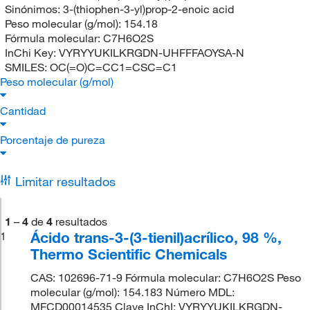
Sinónimos:
3-(thiophen-3-yl)prop-2-enoic acid
Peso molecular (g/mol):
154.18
Fórmula molecular:
C7H6O2S
InChi Key:
VYRYYUKILKRGDN-UHFFFAOYSA-N
SMILES:
OC(=O)C=CC1=CSC=C1
Peso molecular (g/mol)
Cantidad
Porcentaje de pureza
Limitar resultados
1
–
4
de
4
resultados
Ácido trans-3-(3-tienil)acrílico, 98 %,
1
Thermo Scientific Chemicals
CAS: 102696-71-9 Fórmula molecular: C7H6O2S Peso
molecular (g/mol): 154.183 Número MDL:
MFCD00014535 Clave InChI: VYRYYUKILKRGDN-