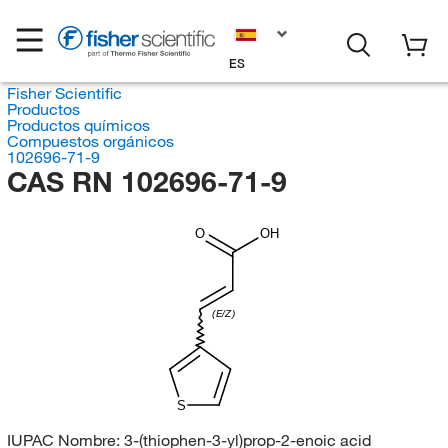
ES
Fisher Scientific
Productos
Productos químicos
Compuestos orgánicos
102696-71-9
CAS RN 102696-71-9
O
OH
(E/Z)
S
IUPAC Nombre:
3-(thiophen-3-yl)prop-2-enoic acid