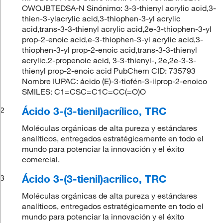
OWOJBTEDSA-N Sinónimo: 3-3-thienyl acrylic acid,3-
thien-3-ylacrylic acid,3-thiophen-3-yl acrylic
acid,trans-3-3-thienyl acrylic acid,2e-3-thiophen-3-yl
prop-2-enoic acid,e-3-thiophen-3-yl acrylic acid,3-
thiophen-3-yl prop-2-enoic acid,trans-3-3-thienyl
acrylic,2-propenoic acid, 3-3-thienyl-, 2e,2e-3-3-
thienyl prop-2-enoic acid PubChem CID: 735793
Nombre IUPAC: ácido (E)-3-tiofén-3-ilprop-2-enoico
SMILES: C1=CSC=C1C=CC(=O)O
Ácido 3-(3-tienil)acrílico, TRC
2
Moléculas orgánicas de alta pureza y estándares
analíticos, entregados estratégicamente en todo el
mundo para potenciar la innovación y el éxito
comercial.
Ácido 3-(3-tienil)acrílico, TRC
3
Moléculas orgánicas de alta pureza y estándares
analíticos, entregados estratégicamente en todo el
mundo para potenciar la innovación y el éxito