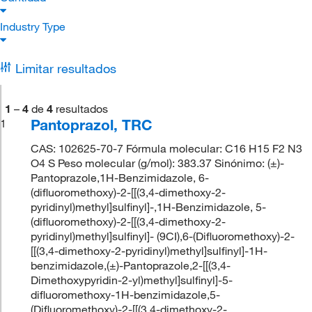
Industry Type
Limitar resultados
1
–
4
de
4
resultados
Pantoprazol, TRC
1
CAS: 102625-70-7 Fórmula molecular: C16 H15 F2 N3
O4 S Peso molecular (g/mol): 383.37 Sinónimo: (±)-
Pantoprazole,1H-Benzimidazole, 6-
(difluoromethoxy)-2-[[(3,4-dimethoxy-2-
pyridinyl)methyl]sulfinyl]-,1H-Benzimidazole, 5-
(difluoromethoxy)-2-[[(3,4-dimethoxy-2-
pyridinyl)methyl]sulfinyl]- (9CI),6-(Difluoromethoxy)-2-
[[(3,4-dimethoxy-2-pyridinyl)methyl]sulfinyl]-1H-
benzimidazole,(±)-Pantoprazole,2-[[(3,4-
Dimethoxypyridin-2-yl)methyl]sulfinyl]-5-
difluoromethoxy-1H-benzimidazole,5-
(Difluoromethoxy)-2-[[(3,4-dimethoxy-2-