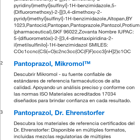
pyridinyl)methyl]sulfinyl]-1H-benzimidazole,5-
(Difluoromethoxy)-2-[[(3,4-dimethoxy-2-
pyridyl)methyl]sulfinyl]-1H-benzimidazole,Altopan,BY
1023,Pantocid,Pantopan,Pantoprazole,Pantozol,Protium
(pharmaceutical),SKF 96022,Zovanta Nombre IUPAC:
5-(difluorometóxi)-2-[(3,4-dimetaxipiridina-2-
il)metilsulfinilo]-1H-benzimidazol SMILES:
COc1ccnc(CS(=O)c2nc3cc(OC(F)F)ccc3[nH]2)c1OC
Pantoprazol, Mikromol™
2
Descubrir Mikromol - su fuente confiable de
estándares de referencia farmacéuticos de alta
calidad. Apoyando un análisis preciso y conforme con
las normas ISO Materiales acreditados 17034
diseñados para brindar confianza en cada resultado.
Pantoprazol, Dr. Ehrenstorfer
3
Descubra los materiales de referencia certificados del
Dr. Ehrenstorfer: Disponible en múltiples formatos,
incluidas mezclas regulatorias de múltiples