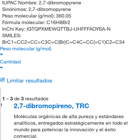
IUPAC Nombre:
2,7-dibromopyrene
Sinónimos:
2,7-dibromopyrene
Peso molecular (g/mol):
360.05
Fórmula molecular:
C16H8Br2
InChi Key:
IGTQPXMEWQTTBJ-UHFFFAOYSA-N
SMILES:
BrC1=CC2=CC=C3C=C(Br)C=C4C=CC(=C1)C2=C34
Peso molecular (g/mol)
Cantidad
Limitar resultados
1
–
3
de
3
resultados
2,7-dibromopireno, TRC
1
Moléculas orgánicas de alta pureza y estándares
analíticos, entregados estratégicamente en todo el
mundo para potenciar la innovación y el éxito
comercial.