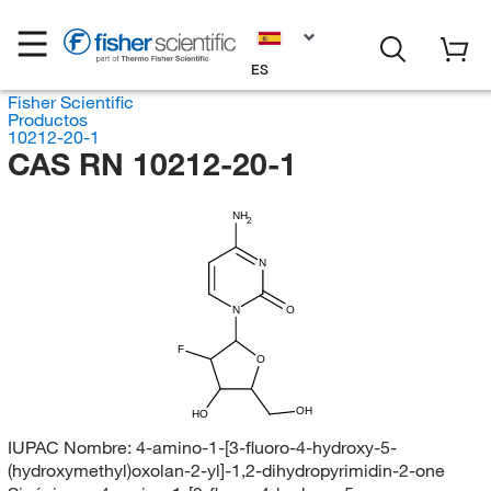
ES
Fisher Scientific
Productos
10212-20-1
CAS RN 10212-20-1
NH
2
N
N
O
F
O
OH
HO
IUPAC Nombre:
4-amino-1-[3-fluoro-4-hydroxy-5-
(hydroxymethyl)oxolan-2-yl]-1,2-dihydropyrimidin-2-one