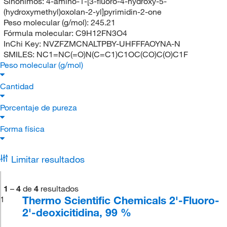
Sinónimos:
4-amino-1-[3-fluoro-4-hydroxy-5-
(hydroxymethyl)oxolan-2-yl]pyrimidin-2-one
Peso molecular (g/mol):
245.21
Fórmula molecular:
C9H12FN3O4
InChi Key:
NVZFZMCNALTPBY-UHFFFAOYNA-N
SMILES:
NC1=NC(=O)N(C=C1)C1OC(CO)C(O)C1F
Peso molecular (g/mol)
Cantidad
Porcentaje de pureza
Forma física
Limitar resultados
1
–
4
de
4
resultados
Thermo Scientific Chemicals 2'-Fluoro-
1
2'-deoxicitidina, 99 %