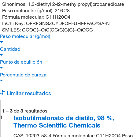
Sinónimos:
1,3-diethyl 2-(2-methylpropyl)propanedioate
Peso molecular (g/mol):
216.28
Fórmula molecular:
C11H20O4
InChi Key:
OFRFGNSZCYDFOH-UHFFFAOYSA-N
SMILES:
CCOC(=O)C(CC(C)C)C(=O)OCC
Peso molecular (g/mol)
Cantidad
Punto de ebullición
Porcentaje de pureza
Limitar resultados
1
–
3
de
3
resultados
Isobutilmalonato de dietilo, 98 %,
1
Thermo Scientific Chemicals
CAS: 10203-58-4 Fórmula molecular: C11H20O4 Peso