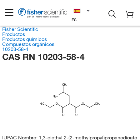
ES
Fisher Scientific
Productos
Productos químicos
Compuestos orgánicos
10203-58-4
CAS RN 10203-58-4
CH
3
H
C
3
H
C
O
O
CH
3
3
O
O
IUPAC Nombre:
1,3-diethyl 2-(2-methylpropyl)propanedioate