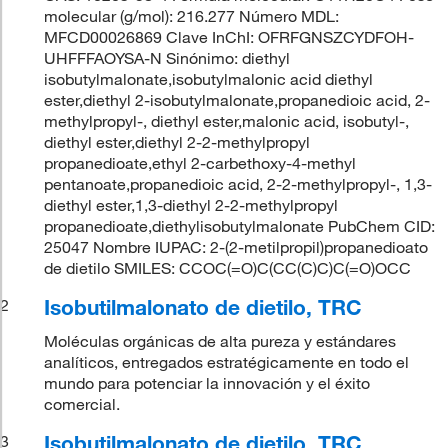
molecular (g/mol): 216.277 Número MDL:
MFCD00026869 Clave InChI: OFRFGNSZCYDFOH-
UHFFFAOYSA-N Sinónimo: diethyl
isobutylmalonate,isobutylmalonic acid diethyl
ester,diethyl 2-isobutylmalonate,propanedioic acid, 2-
methylpropyl-, diethyl ester,malonic acid, isobutyl-,
diethyl ester,diethyl 2-2-methylpropyl
propanedioate,ethyl 2-carbethoxy-4-methyl
pentanoate,propanedioic acid, 2-2-methylpropyl-, 1,3-
diethyl ester,1,3-diethyl 2-2-methylpropyl
propanedioate,diethylisobutylmalonate PubChem CID:
25047 Nombre IUPAC: 2-(2-metilpropil)propanedioato
de dietilo SMILES: CCOC(=O)C(CC(C)C)C(=O)OCC
Isobutilmalonato de dietilo, TRC
2
Moléculas orgánicas de alta pureza y estándares
analíticos, entregados estratégicamente en todo el
mundo para potenciar la innovación y el éxito
comercial.
Isobutilmalonato de dietilo, TRC
3