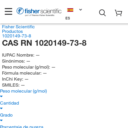
ES
Fisher Scientific
Productos
1020149-73-8
CAS RN 1020149-73-8
IUPAC Nombre:
—
Sinónimos:
—
Peso molecular (g/mol):
—
Fórmula molecular:
—
InChi Key:
—
SMILES:
—
Peso molecular (g/mol)
Cantidad
Grado
Porcentaje de pureza