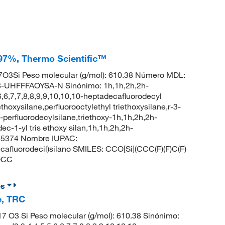
, 97%, Thermo Scientific™
O3Si Peso molecular (g/mol): 610.38 Número MDL:
UHFFFAOYSA-N Sinónimo: 1h,1h,2h,2h-
,6,6,7,7,8,8,9,9,10,10,10-heptadecafluorodecyl
thoxysilane,perfluorooctylethyl triethoxysilane,r-3-
-perfluorodecylsilane,triethoxy-1h,1h,2h,2h-
c-1-yl tris ethoxy silan,1h,1h,2h,2h-
145374 Nombre IUPAC:
adecafluorodecil)silano SMILES: CCO[Si](CCC(F)(F)C(F)
)OCC
es
e, TRC
 O3 Si Peso molecular (g/mol): 610.38 Sinónimo: