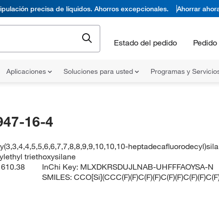
pulación precisa de líquidos. Ahorros excepcionales.
Ahorrar ahor
Estado del pedido
Pedido 
Aplicaciones
Soluciones para usted
Programas y Servicio
947-16-4
xy(3,3,4,4,5,5,6,6,7,7,8,8,9,9,10,10,10-heptadecafluorodecyl)sil
ylethyl triethoxysilane
:
610.38
InChi Key:
MLXDKRSDUJLNAB-UHFFFAOYSA-N
SMILES:
CCO[Si](CCC(F)(F)C(F)(F)C(F)(F)C(F)(F)C(F