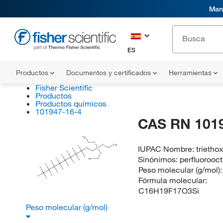
Mani
ES
Productos
Documentos y certificados
Herramientas
Fisher Scientific
Productos
Productos químicos
101947-16-4
CAS RN 101
H
C
3
O
O
CH
IUPAC Nombre:
trietho
F
3
Si
F
F
O
F
Sinónimos:
perfluorooct
F
F
H
C
F
3
F
F
F
F
Peso molecular (g/mol)
F
F
F
F
F
Fórmula molecular:
F
C16H19F17O3Si
Peso molecular (g/mol)