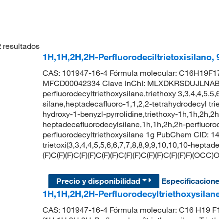
2
resultados
1H,1H,2H,2H-Perfluorodeciltrietoxisilano
CAS: 101947-16-4 Fórmula molecular: C16H19F17
MFCD00042334 Clave InChI: MLXDKRSDUJLNAB-
perfluorodecyltriethoxysilane,triethoxy 3,3,4,4,5,5
silane,heptadecafluoro-1,1,2,2-tetrahydrodecyl trie
hydroxy-1-benyzl-pyrrolidine,triethoxy-1h,1h,2h,2h
heptadecafluorodecylsilane,1h,1h,2h,2h-perfluorode
perfluorodecyltriethoxysilane 1g PubChem CID: 
trietoxi(3,3,4,4,5,5,6,6,7,7,8,8,9,9,10,10,10-hept
(F)C(F)(F)C(F)(F)C(F)(F)C(F)(F)C(F)(F)C(F)(F)F)(OCC
Precio y disponibilidad
Especificacion
1H,1H,2H,2H-Perfluorodecyltriethoxysilan
CAS: 101947-16-4 Fórmula molecular: C16 H19 F17