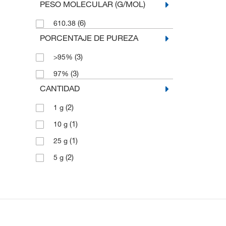
PESO MOLECULAR (G/MOL)
(6)
610.38
PORCENTAJE DE PUREZA
(3)
>95%
(3)
97%
CANTIDAD
(2)
1 g
(1)
10 g
(1)
25 g
(2)
5 g