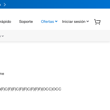
a
rápido
Soporte
Ofertas
Iniciar sesión
s
ane
)(F)C(F)(F)C(F)(F)C(F)(F)F)(OCC)OCC