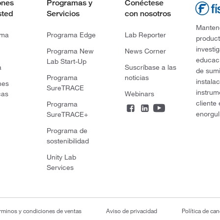
ones
Programas y
Conéctese
sted
Servicios
con nosotros
Mantene
rma
Programa Edge
Lab Reporter
product
investi
Programa New
News Corner
educaci
Lab Start-Up
a
Suscríbase a las
de sumi
Programa
noticias
instala
nes
SureTRACE
instrum
cas
Webinars
cliente
Programa
enorgul
SureTRACE+
Programa de
sostenibilidad
Unity Lab
Services
rminos y condiciones de ventas
Aviso de privacidad
Política de ca