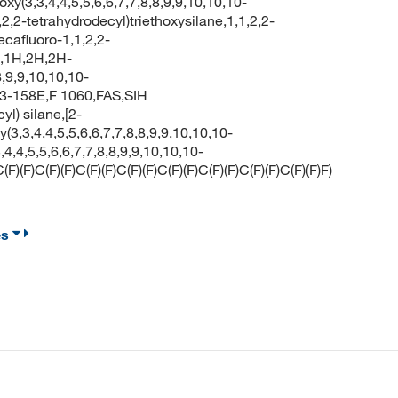
xy(3,3,4,4,5,5,6,6,7,7,8,8,9,9,10,10,10-
,2-tetrahydrodecyl)triethoxysilane,1,1,2,2-
ecafluoro-1,1,2,2-
1H,1H,2H,2H-
8,9,9,10,10,10-
43-158E,F 1060,FAS,SIH
l) silane,[2-
xy(3,3,4,4,5,5,6,6,7,7,8,8,9,9,10,10,10-
4,4,5,5,6,6,7,7,8,8,9,9,10,10,10-
F)C(F)(F)C(F)(F)C(F)(F)C(F)(F)C(F)(F)C(F)(F)C(F)(F)F)
es