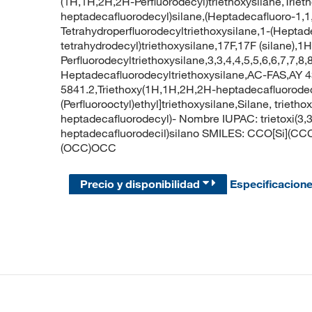
(1H,1H,2H,2H-Perfluorodecyl)triethoxysilane,Trietho
heptadecafluorodecyl)silane,(Heptadecafluoro-1,1,2
Tetrahydroperfluorodecyltriethoxysilane,1-(Heptad
tetrahydrodecyl)triethoxysilane,17F,17F (silane),
Perfluorodecyltriethoxysilane,3,3,4,4,5,5,6,6,7,7,8,
Heptadecafluorodecyltriethoxysilane,AC-FAS,AY 
5841.2,Triethoxy(1H,1H,2H,2H-heptadecafluorodecy
(Perfluorooctyl)ethyl]triethoxysilane,Silane, trietho
heptadecafluorodecyl)- Nombre IUPAC: trietoxi(3,3,
heptadecafluorodecil)silano SMILES: CCO[Si](CCC(F)(
(OCC)OCC
Precio y disponibilidad
Especificacion