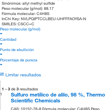
Sinónimos:
allyl methyl sulfide
Peso molecular (g/mol):
88.17
Fórmula molecular:
C4H8S
InChi Key:
NVLPQIPTCCLBEU-UHFFFAOYSA-N
SMILES:
CSCC=C
Peso molecular (g/mol)
Cantidad
Punto de ebullición
Porcentaje de pureza
Limitar resultados
1
–
3
de
3
resultados
Sulfuro metílico de alilo, 98 %, Thermo
1
Scientific Chemicals
CAS: 10152-76-8 Fórmula molecular: C4H8S Peso