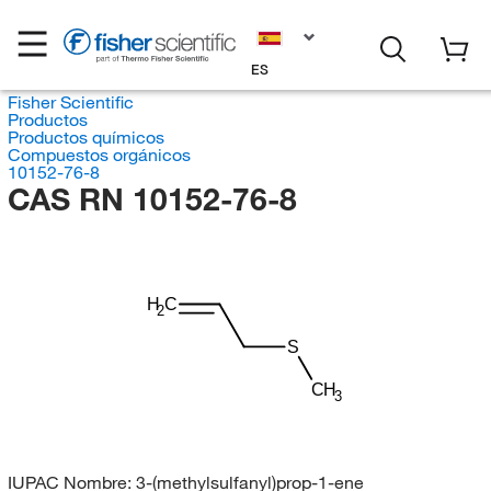
ES
Fisher Scientific
Productos
Productos químicos
Compuestos orgánicos
10152-76-8
CAS RN 10152-76-8
H
C
2
S
CH
3
IUPAC Nombre:
3-(methylsulfanyl)prop-1-ene