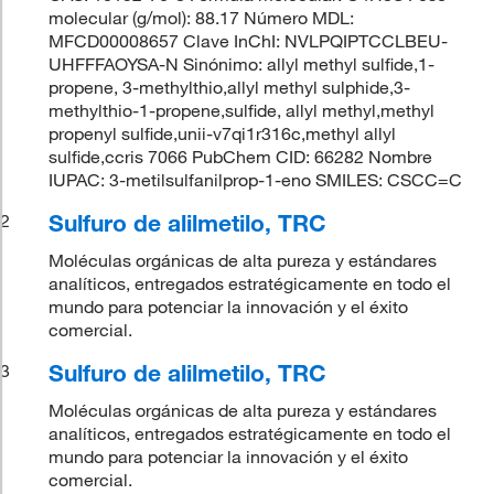
molecular (g/mol): 88.17 Número MDL:
MFCD00008657 Clave InChI: NVLPQIPTCCLBEU-
UHFFFAOYSA-N Sinónimo: allyl methyl sulfide,1-
propene, 3-methylthio,allyl methyl sulphide,3-
methylthio-1-propene,sulfide, allyl methyl,methyl
propenyl sulfide,unii-v7qi1r316c,methyl allyl
sulfide,ccris 7066 PubChem CID: 66282 Nombre
IUPAC: 3-metilsulfanilprop-1-eno SMILES: CSCC=C
Sulfuro de alilmetilo, TRC
2
Moléculas orgánicas de alta pureza y estándares
analíticos, entregados estratégicamente en todo el
mundo para potenciar la innovación y el éxito
comercial.
Sulfuro de alilmetilo, TRC
3
Moléculas orgánicas de alta pureza y estándares
analíticos, entregados estratégicamente en todo el
mundo para potenciar la innovación y el éxito
comercial.