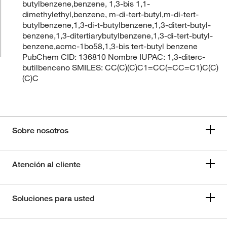
butylbenzene,benzene, 1,3-bis 1,1-
dimethylethyl,benzene, m-di-tert-butyl,m-di-tert-
butylbenzene,1,3-di-t-butylbenzene,1,3-ditert-butyl-
benzene,1,3-ditertiarybutylbenzene,1,3-di-tert-butyl-
benzene,acmc-1bo58,1,3-bis tert-butyl benzene
PubChem CID: 136810 Nombre IUPAC: 1,3-diterc-
butilbenceno SMILES: CC(C)(C)C1=CC(=CC=C1)C(C)
(C)C
Sobre nosotros
Atención al cliente
Soluciones para usted