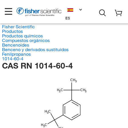
ES
Fisher Scientific
Productos
Productos químicos
Compuestos orgánicos
Bencenoides
Benceno y derivados sustituidos
Fenilpropanos
1014-60-4
CAS RN 1014-60-4
CH
3
H
C
CH
3
3
H
C
3
H
C
3