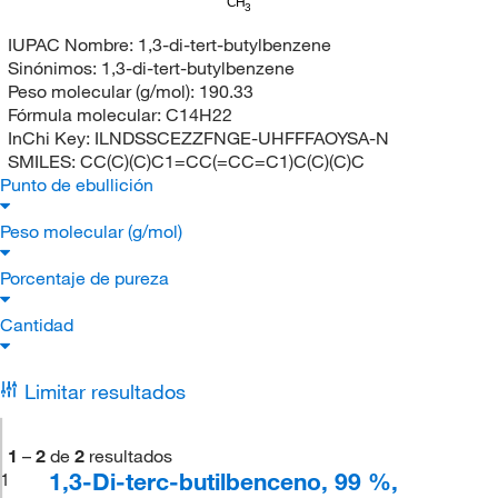
CH
3
IUPAC Nombre:
1,3-di-tert-butylbenzene
Sinónimos:
1,3-di-tert-butylbenzene
Peso molecular (g/mol):
190.33
Fórmula molecular:
C14H22
InChi Key:
ILNDSSCEZZFNGE-UHFFFAOYSA-N
SMILES:
CC(C)(C)C1=CC(=CC=C1)C(C)(C)C
Punto de ebullición
Peso molecular (g/mol)
Porcentaje de pureza
Cantidad
Limitar resultados
1
–
2
de
2
resultados
1,3-Di-terc-butilbenceno, 99 %,
1