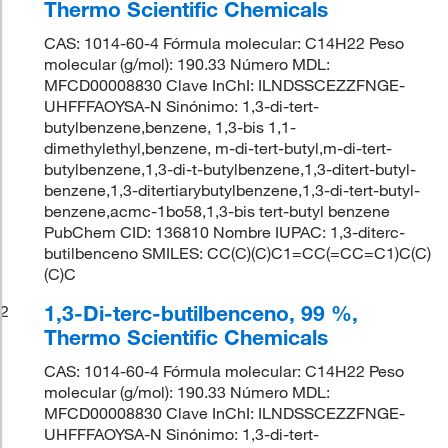
Thermo Scientific Chemicals
CAS: 1014-60-4 Fórmula molecular: C14H22 Peso
molecular (g/mol): 190.33 Número MDL:
MFCD00008830 Clave InChI: ILNDSSCEZZFNGE-
UHFFFAOYSA-N Sinónimo: 1,3-di-tert-
butylbenzene,benzene, 1,3-bis 1,1-
dimethylethyl,benzene, m-di-tert-butyl,m-di-tert-
butylbenzene,1,3-di-t-butylbenzene,1,3-ditert-butyl-
benzene,1,3-ditertiarybutylbenzene,1,3-di-tert-butyl-
benzene,acmc-1bo58,1,3-bis tert-butyl benzene
PubChem CID: 136810 Nombre IUPAC: 1,3-diterc-
butilbenceno SMILES: CC(C)(C)C1=CC(=CC=C1)C(C)
(C)C
1,3-Di-terc-butilbenceno, 99 %,
2
Thermo Scientific Chemicals
CAS: 1014-60-4 Fórmula molecular: C14H22 Peso
molecular (g/mol): 190.33 Número MDL:
MFCD00008830 Clave InChI: ILNDSSCEZZFNGE-
UHFFFAOYSA-N Sinónimo: 1,3-di-tert-