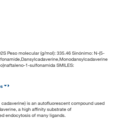
 Peso molecular (g/mol): 335.46 Sinónimo: N-(5-
ulfonamide,Dansylcadaverine,Monodansylcadaverine
no)naftaleno-1-sulfonamida SMILES:
es
adaverine) is an autofluorescent compound used
verine, a high affinity substrate of
ed endocytosis of many ligands.