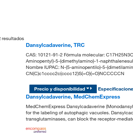
2
resultados
Dansylcadaverine, TRC
CAS: 10121-91-2 Fórmula molecular: C17H25N3O2S
Aminopentyl)-5-(dimethylamino)-1-naphthalenes
Nombre IUPAC: N-(5-aminopentilo)-5-(dimetilami
CN(C)c1cccc2c(cccc12)S(=O)(=O)NCCCCCN
Precio y disponibilidad
Especificacion
Dansylcadaverine, MedChemExpress
MedChemExpress Dansylcadaverine (Monodansyl c
for the labeling of autophagic vacuoles. Dansylcada
transglutaminases, can block the receptor-mediat