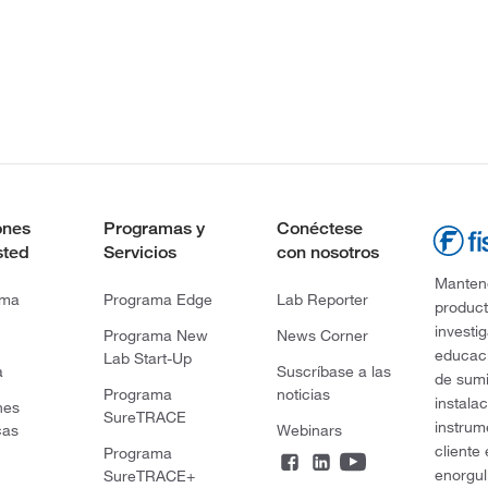
ones
Programas y
Conéctese
sted
Servicios
con nosotros
Mantene
rma
Programa Edge
Lab Reporter
product
investi
Programa New
News Corner
educaci
Lab Start-Up
a
Suscríbase a las
de sumi
Programa
noticias
instala
nes
SureTRACE
instrum
cas
Webinars
cliente
Programa
enorgul
SureTRACE+