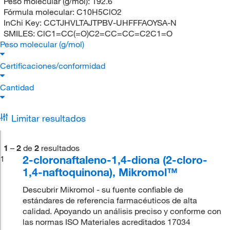
Peso molecular (g/mol):
192.6
Fórmula molecular:
C10H5ClO2
InChi Key:
CCTJHVLTAJTPBV-UHFFFAOYSA-N
SMILES:
ClC1=CC(=O)C2=CC=CC=C2C1=O
Peso molecular (g/mol)
Certificaciones/conformidad
Cantidad
Limitar resultados
1
–
2
de
2
resultados
2-cloronaftaleno-1,4-diona (2-cloro-
1
1,4-naftoquinona), Mikromol™
Descubrir Mikromol - su fuente confiable de
estándares de referencia farmacéuticos de alta
calidad. Apoyando un análisis preciso y conforme con
las normas ISO Materiales acreditados 17034