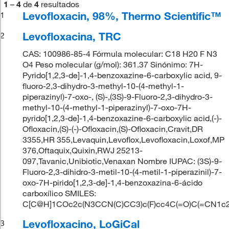
1
–
4
de
4
resultados
Levofloxacin, 98%, Thermo Scientific™
1
Levofloxacina, TRC
2
CAS: 100986-85-4 Fórmula molecular: C18 H20 F N3
O4 Peso molecular (g/mol): 361.37 Sinónimo: 7H-
Pyrido[1,2,3-de]-1,4-benzoxazine-6-carboxylic acid, 9-
fluoro-2,3-dihydro-3-methyl-10-(4-methyl-1-
piperazinyl)-7-oxo-, (S)-,(3S)-9-Fluoro-2,3-dihydro-3-
methyl-10-(4-methyl-1-piperazinyl)-7-oxo-7H-
pyrido[1,2,3-de]-1,4-benzoxazine-6-carboxylic acid,(-)-
Ofloxacin,(S)-(-)-Ofloxacin,(S)-Ofloxacin,Cravit,DR
3355,HR 355,Levaquin,Levoflox,Levofloxacin,Loxof,MP
376,Oftaquix,Quixin,RWJ 25213-
097,Tavanic,Unibiotic,Venaxan Nombre IUPAC: (3S)-9-
Fluoro-2,3-dihidro-3-metil-10-(4-metil-1-piperazinil)-7-
oxo-7H-pirido[1,2,3-de]-1,4-benzoxazina-6-ácido
carboxílico SMILES:
C[C@H]1COc2c(N3CCN(C)CC3)c(F)cc4C(=O)C(=CN1c2
Levofloxacino, LoGiCal
3