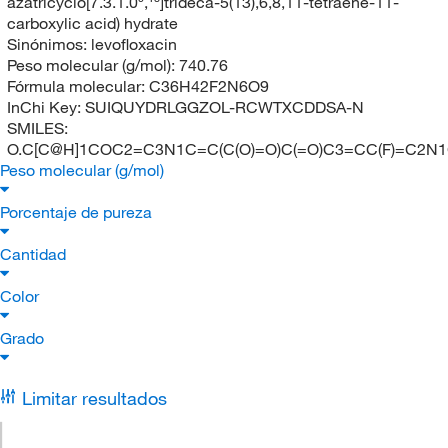
azatricyclo[7.3.1.0⁵,¹³]trideca-5(13),6,8,11-tetraene-11-
carboxylic acid) hydrate
Sinónimos:
levofloxacin
Peso molecular (g/mol):
740.76
Fórmula molecular:
C36H42F2N6O9
InChi Key:
SUIQUYDRLGGZOL-RCWTXCDDSA-N
SMILES:
O.C[C@H]1COC2=C3N1C=C(C(O)=O)C(=O)C3=CC(F)=C2N
Peso molecular (g/mol)
Porcentaje de pureza
Cantidad
Color
Grado
Limitar resultados