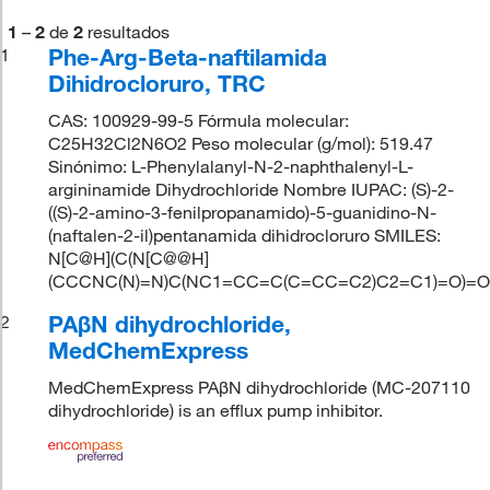
1
–
2
de
2
resultados
Phe-Arg-Beta-naftilamida
1
Dihidrocloruro, TRC
CAS: 100929-99-5 Fórmula molecular:
C25H32Cl2N6O2 Peso molecular (g/mol): 519.47
Sinónimo: L-Phenylalanyl-N-2-naphthalenyl-L-
argininamide Dihydrochloride Nombre IUPAC: (S)-2-
((S)-2-amino-3-fenilpropanamido)-5-guanidino-N-
(naftalen-2-il)pentanamida dihidrocloruro SMILES:
N[C@H](C(N[C@@H]
(CCCNC(N)=N)C(NC1=CC=C(C=CC=C2)C2=C1)=O)=O
PAβN dihydrochloride,
2
MedChemExpress
MedChemExpress PAβN dihydrochloride (MC-207110
dihydrochloride) is an efflux pump inhibitor.