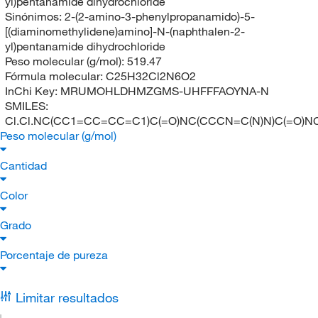
yl)pentanamide dihydrochloride
Sinónimos:
2-(2-amino-3-phenylpropanamido)-5-
[(diaminomethylidene)amino]-N-(naphthalen-2-
yl)pentanamide dihydrochloride
Peso molecular (g/mol):
519.47
Fórmula molecular:
C25H32Cl2N6O2
InChi Key:
MRUMOHLDHMZGMS-UHFFFAOYNA-N
SMILES:
Cl.Cl.NC(CC1=CC=CC=C1)C(=O)NC(CCCN=C(N)N)C(=O
Peso molecular (g/mol)
Cantidad
Color
Grado
Porcentaje de pureza
Limitar resultados