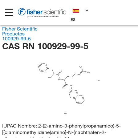
ES
Fisher Scientific
Productos
100929-99-5
CAS RN 100929-99-5
H
N
2
O
NH
2
N
H
N
2
HN
HCl
NH
O
HCl
IUPAC Nombre:
2-(2-amino-3-phenylpropanamido)-5-
[(diaminomethylidene)amino]-N-(naphthalen-2-