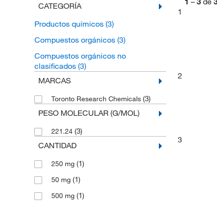
1
–
3
de
CATEGORÍA
1
Productos químicos
(3)
Compuestos orgánicos
(3)
Compuestos orgánicos no
clasificados
(3)
2
MARCAS
(3)
Toronto Research Chemicals
PESO MOLECULAR (G/MOL)
(3)
221.24
3
CANTIDAD
(1)
250 mg
(1)
50 mg
(1)
500 mg