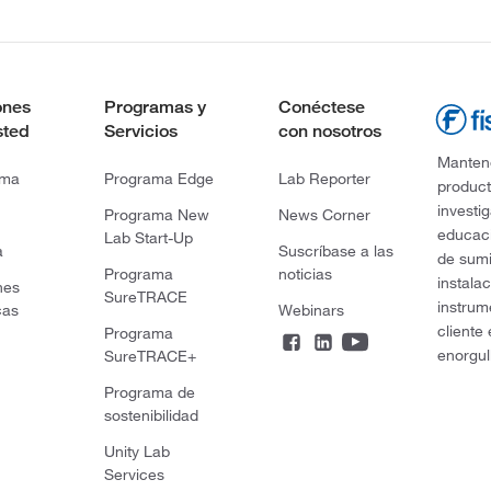
ones
Programas y
Conéctese
sted
Servicios
con nosotros
Mantene
rma
Programa Edge
Lab Reporter
product
investi
Programa New
News Corner
educaci
Lab Start-Up
a
Suscríbase a las
de sumi
Programa
noticias
instala
nes
SureTRACE
instrum
cas
Webinars
cliente
Programa
enorgul
SureTRACE+
Programa de
sostenibilidad
Unity Lab
Services