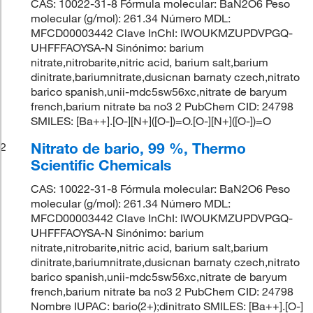
CAS: 10022-31-8 Fórmula molecular: BaN2O6 Peso
molecular (g/mol): 261.34 Número MDL:
MFCD00003442 Clave InChI: IWOUKMZUPDVPGQ-
UHFFFAOYSA-N Sinónimo: barium
nitrate,nitrobarite,nitric acid, barium salt,barium
dinitrate,bariumnitrate,dusicnan barnaty czech,nitrato
barico spanish,unii-mdc5sw56xc,nitrate de baryum
french,barium nitrate ba no3 2 PubChem CID: 24798
SMILES: [Ba++].[O-][N+]([O-])=O.[O-][N+]([O-])=O
Nitrato de bario, 99 %, Thermo
2
Scientific Chemicals
CAS: 10022-31-8 Fórmula molecular: BaN2O6 Peso
molecular (g/mol): 261.34 Número MDL:
MFCD00003442 Clave InChI: IWOUKMZUPDVPGQ-
UHFFFAOYSA-N Sinónimo: barium
nitrate,nitrobarite,nitric acid, barium salt,barium
dinitrate,bariumnitrate,dusicnan barnaty czech,nitrato
barico spanish,unii-mdc5sw56xc,nitrate de baryum
french,barium nitrate ba no3 2 PubChem CID: 24798
Nombre IUPAC: bario(2+);dinitrato SMILES: [Ba++].[O-]