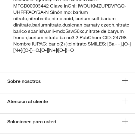
MFCD00003442 Clave InChI: IWOUKMZUPDVPGQ-
UHFFFAOYSA-N Sinónimo: barium
nitrate,nitrobarite,nitric acid, barium salt,barium
dinitrate,bariumnitrate,dusicnan barnaty czech,nitrato
barico spanish,unii-mdc5sw56xc,nitrate de baryum
french,barium nitrate ba no3 2 PubChem CID: 24798
Nombre IUPAC: bario(2+);dinitrato SMILES: [Ba++].[O-]
[N+]([O-])=O.[O-][N+]([O-])=O
Sobre nosotros
Atención al cliente
Soluciones para usted