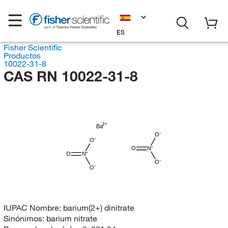
ES
Fisher Scientific
Productos
10022-31-8
CAS RN 10022-31-8
Ba
O
O
O
N
O
N
O
O
IUPAC Nombre:
barium(2+) dinitrate
Sinónimos:
barium nitrate