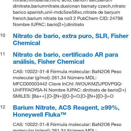
dinitrate,bariumnitrate,dusicnan barnaty czech,nitrato
barico spanish,unii-mdc5sw56xc,nitrate de baryum
french,barium nitrate ba no3 2 PubChem CID: 24798
Nombre IUPAC: bario(2+);dinitrato
Nitrato de bario, extra puro, SLR, Fisher
10
Chemical
Nitrato de bario, certificado AR para
11
análisis, Fisher Chemical
CAS: 10022-31-8 Fórmula molecular: BaN2O6 Peso
molecular (g/mol): 261.34 Número MDL:
MFCD00003442 Clave InChI: IWOUKMZUPDVPGQ-
UHFFFAOYSA-N Nombre IUPAC: dinitrato de bario(2+)
SMILES: [Ba++].[O-][N+]([O-])=O.[O-][N+]([O-])=O
Barium Nitrate, ACS Reagent, ≥99%,
12
Honeywell Fluka™
CAS: 10022-31-8 Fórmula molecular: BaN2O6 Peso
molecular (g/mol): 261.34 Número MDL: