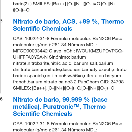
bario(2+) SMILES: [Ba++].[O-][N+]([O-])=O.[O-][N+]
([O-])=O
Nitrato de bario, ACS, +99 %, Thermo
5
Scientific Chemicals
CAS: 10022-31-8 Fórmula molecular: BaN2O6 Peso
molecular (g/mol): 261.34 Número MDL:
MFCD00003442 Clave InChI: IWOUKMZUPDVPGQ-
UHFFFAOYSA-N Sinónimo: barium
nitrate,nitrobarite,nitric acid, barium salt,barium
dinitrate,bariumnitrate,dusicnan barnaty czech,nitrato
barico spanish,unii-mdc5sw56xc,nitrate de baryum
french,barium nitrate ba no3 2 PubChem CID: 24798
SMILES: [Ba++].[O-][N+]([O-])=O.[O-][N+]([O-])=O
Nitrato de bario, 99,999 % (base
6
metálica), Puratronic™, Thermo
Scientific Chemicals
CAS: 10022-31-8 Fórmula molecular: BaN2O6 Peso
molecular (g/mol): 261.34 Número MDL: