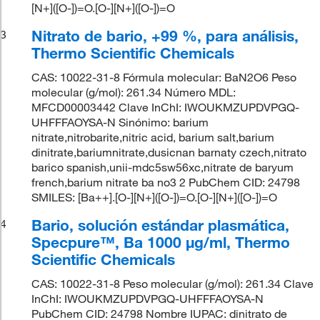
[N+]([O-])=O.[O-][N+]([O-])=O
Nitrato de bario, +99 %, para análisis,
3
Thermo Scientific Chemicals
CAS: 10022-31-8 Fórmula molecular: BaN2O6 Peso
molecular (g/mol): 261.34 Número MDL:
MFCD00003442 Clave InChI: IWOUKMZUPDVPGQ-
UHFFFAOYSA-N Sinónimo: barium
nitrate,nitrobarite,nitric acid, barium salt,barium
dinitrate,bariumnitrate,dusicnan barnaty czech,nitrato
barico spanish,unii-mdc5sw56xc,nitrate de baryum
french,barium nitrate ba no3 2 PubChem CID: 24798
SMILES: [Ba++].[O-][N+]([O-])=O.[O-][N+]([O-])=O
Bario, solución estándar plasmática,
4
Specpure™, Ba 1000 μg/ml, Thermo
Scientific Chemicals
CAS: 10022-31-8 Peso molecular (g/mol): 261.34 Clave
InChI: IWOUKMZUPDVPGQ-UHFFFAOYSA-N
PubChem CID: 24798 Nombre IUPAC: dinitrato de