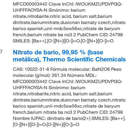
MFCD00003442 Clave InChI: IWOUKMZUPDVPGQ-
UHFFFAOYSA-N Sinónimo: barium
nitrate,nitrobarite,nitric acid, barium salt,barium
dinitrate,bariumnitrate,dusicnan barnaty czech,nitrato
barico spanish,unii-mdc5sw56xc,nitrate de baryum
french,barium nitrate ba no3 2 PubChem CID: 24798
SMILES: [Ba++].[O-][N+]([O-])=O.[O-][N+]([O-])=O
Nitrato de bario, 99,95 % (base
7
metálica), Thermo Scientific Chemicals
CAS: 10022-31-8 Fórmula molecular: BaN2O6 Peso
molecular (g/mol): 261.34 Número MDL:
MFCD00003442 Clave InChI: IWOUKMZUPDVPGQ-
UHFFFAOYSA-N Sinónimo: barium
nitrate,nitrobarite,nitric acid, barium salt,barium
dinitrate,bariumnitrate,dusicnan barnaty czech,nitrato
barico spanish,unii-mdc5sw56xc,nitrate de baryum
french,barium nitrate ba no3 2 PubChem CID: 24798
Nombre IUPAC: dinitrato de bario(2+) SMILES: [Ba++].
[O-][N+]([O-])=O.[O-][N+]([O-])=O