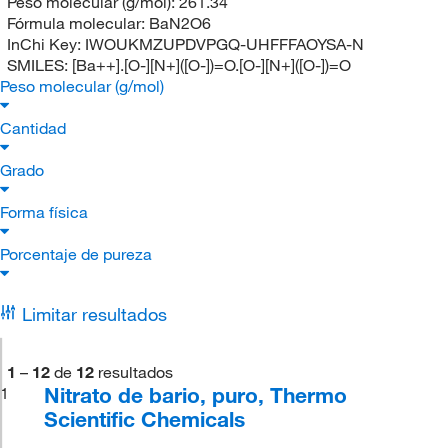
Peso molecular (g/mol):
261.34
Fórmula molecular:
BaN2O6
InChi Key:
IWOUKMZUPDVPGQ-UHFFFAOYSA-N
SMILES:
[Ba++].[O-][N+]([O-])=O.[O-][N+]([O-])=O
Peso molecular (g/mol)
Cantidad
Grado
Forma física
Porcentaje de pureza
Limitar resultados
1
–
12
de
12
resultados
Nitrato de bario, puro, Thermo
1
Scientific Chemicals