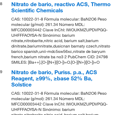
Nitrato de bario, reactivo ACS, Thermo
8
Scientific Chemicals
CAS: 10022-31-8 Fórmula molecular: BaN2O6 Peso
molecular (g/mol): 261.34 Número MDL:
MFCD00003442 Clave InChI: IWOUKMZUPDVPGQ-
UHFFFAOYSA-N Sinónimo: barium
nitrate,nitrobarite,nitric acid, barium salt,barium
dinitrate,bariumnitrate,dusicnan barnaty czech,nitrato
barico spanish,unii-mdc5sw56xc,nitrate de baryum
french,barium nitrate ba no3 2 PubChem CID: 24798
SMILES: [Ba++].[O-][N+]([O-])=O.[O-][N+]([O-])=O
Nitrato de bario, Puriss. p.a., ACS
9
Reagent, ≥99%, ≥base 52% Ba,
Solstice
CAS: 10022-31-8 Fórmula molecular: BaN2O6 Peso
molecular (g/mol): 261.34 Número MDL:
MFCD00003442 Clave InChI: IWOUKMZUPDVPGQ-
UHFFFAOYSA-N Sinónimo: barium
nitrate,nitrobarite,nitric acid, barium salt,barium