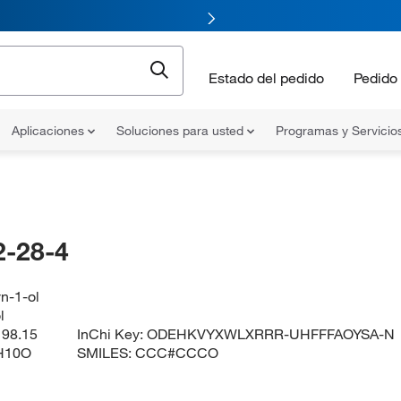
Estado del pedido
Pedido 
Aplicaciones
Soluciones para usted
Programas y Servicio
-28-4
n-1-ol
l
:
98.15
InChi Key:
ODEHKVYXWLXRRR-UHFFFAOYSA-N
H10O
SMILES:
CCC#CCCO