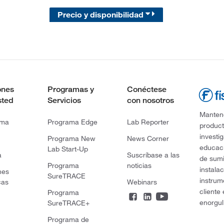
Precio y disponibilidad
ones
Programas y
Conéctese
sted
Servicios
con nosotros
Mantene
rma
Programa Edge
Lab Reporter
product
investi
Programa New
News Corner
educaci
Lab Start-Up
a
Suscríbase a las
de sumi
Programa
noticias
instala
nes
SureTRACE
instrum
cas
Webinars
cliente
Programa
enorgul
SureTRACE+
Programa de