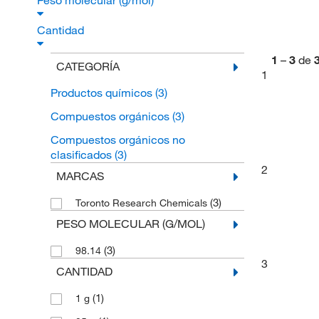
Peso molecular (g/mol)
Cantidad
1
–
3
de
CATEGORÍA
1
Productos químicos
(3)
Compuestos orgánicos
(3)
Compuestos orgánicos no
clasificados
(3)
2
MARCAS
(3)
Toronto Research Chemicals
PESO MOLECULAR (G/MOL)
(3)
98.14
3
CANTIDAD
(1)
1 g