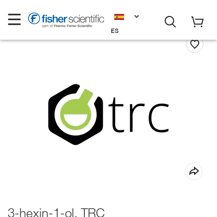
ES
3-hexin-1-ol, TRC