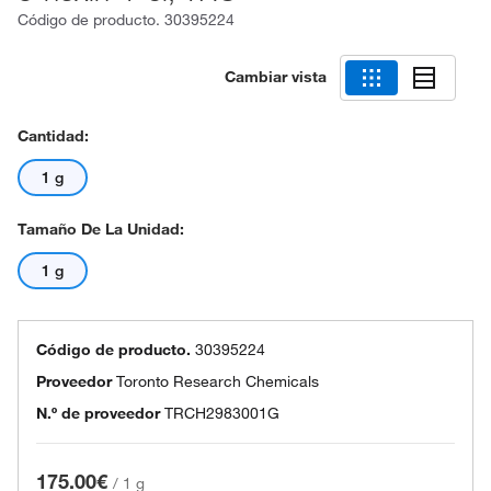
Código de producto.
30395224
Cambiar vista
Cantidad:
1 g
Tamaño De La Unidad:
1 g
Código de producto.
30395224
Proveedor
Toronto Research Chemicals
N.º de proveedor
TRCH2983001G
175.00€
/
1 g