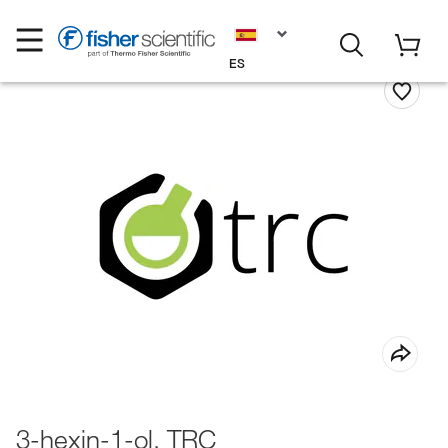
ES
3-hexin-1-ol, TRC