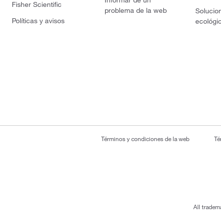
Informar de un
Fisher Scientific
problema de la web
Solucio
Políticas y avisos
ecológi
Términos y condiciones de la web
Té
All tradem