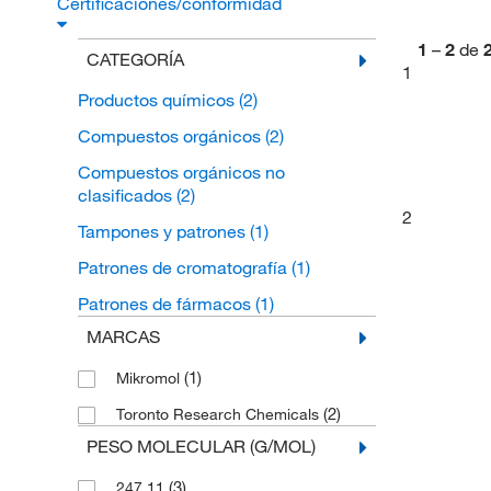
Certificaciones/conformidad
1
–
2
de
CATEGORÍA
1
Productos químicos
(2)
Compuestos orgánicos
(2)
Compuestos orgánicos no
clasificados
(2)
2
Tampones y patrones
(1)
Patrones de cromatografía
(1)
Patrones de fármacos
(1)
MARCAS
(1)
Mikromol
(2)
Toronto Research Chemicals
PESO MOLECULAR (G/MOL)
(3)
247.11