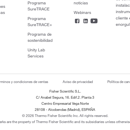
Programa
noticias
instala
nes
SureTRACE
instrum
cas
Webinars
cliente
Programa
enorgul
SureTRACE+
Programa de
sostenibilidad
Unity Lab
Services
rminos y condiciones de ventas
Aviso de privacidad
Política de ca
Fisher Scientific S.L.
C/ Anabel Segura, 16. Edif.2. Planta 3
Centro Empresarial Vega Norte
28108 - Alcobendas (Madrid), ESPAÑA
© 2026 Thermo Fisher Scientific Inc. All rights reserved.
arks are the property of Thermo Fisher Scientific and its subsidiaries unless otherwise