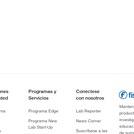
ones
Programas y
Conéctese
sted
Servicios
con nosotros
Mantene
rma
Programa Edge
Lab Reporter
product
investi
Programa New
News Corner
educaci
Lab Start-Up
a
Suscríbase a las
de sumi