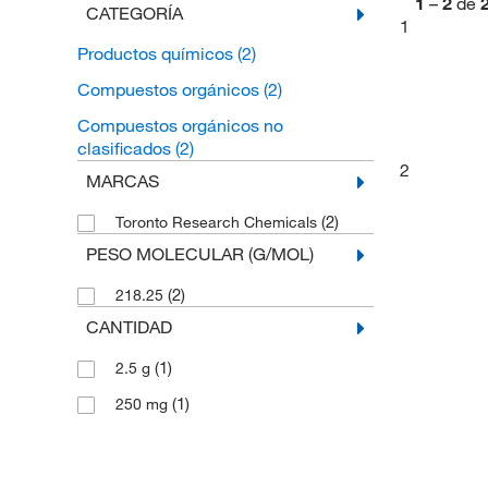
1
–
2
de
CATEGORÍA
1
Productos químicos
(2)
Compuestos orgánicos
(2)
Compuestos orgánicos no
clasificados
(2)
2
MARCAS
(2)
Toronto Research Chemicals
PESO MOLECULAR (G/MOL)
(2)
218.25
CANTIDAD
(1)
2.5 g
(1)
250 mg