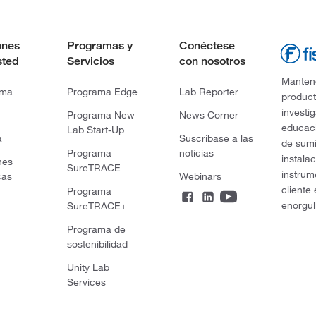
ones
Programas y
Conéctese
sted
Servicios
con nosotros
Mantene
rma
Programa Edge
Lab Reporter
product
investi
Programa New
News Corner
educaci
Lab Start-Up
a
Suscríbase a las
de sumi
Programa
noticias
instala
nes
SureTRACE
instrum
cas
Webinars
cliente
Programa
enorgul
SureTRACE+
Programa de
sostenibilidad
Unity Lab
Services