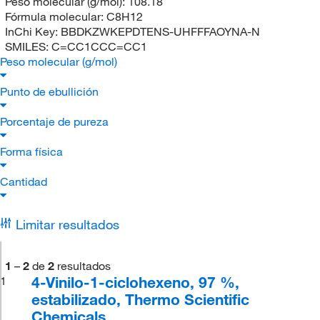
Peso molecular (g/mol):
108.18
Fórmula molecular:
C8H12
InChi Key:
BBDKZWKEPDTENS-UHFFFAOYNA-N
SMILES:
C=CC1CCC=CC1
Peso molecular (g/mol)
Punto de ebullición
Porcentaje de pureza
Forma física
Cantidad
Limitar resultados
1
–
2
de
2
resultados
4-Vinilo-1-ciclohexeno, 97 %,
1
estabilizado, Thermo Scientific
Chemicals