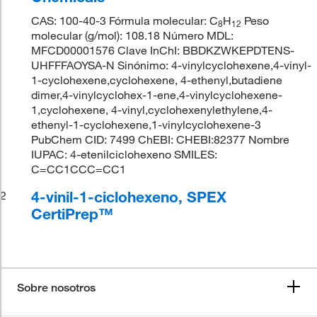
CAS: 100-40-3 Fórmula molecular: C
H
Peso
8
12
molecular (g/mol): 108.18 Número MDL:
MFCD00001576 Clave InChI: BBDKZWKEPDTENS-
UHFFFAOYSA-N Sinónimo: 4-vinylcyclohexene,4-vinyl-
1-cyclohexene,cyclohexene, 4-ethenyl,butadiene
dimer,4-vinylcyclohex-1-ene,4-vinylcyclohexene-
1,cyclohexene, 4-vinyl,cyclohexenylethylene,4-
ethenyl-1-cyclohexene,1-vinylcyclohexene-3
PubChem CID: 7499 ChEBI: CHEBI:82377 Nombre
IUPAC: 4-etenilciclohexeno SMILES:
C=CC1CCC=CC1
4-vinil-1-ciclohexeno, SPEX
2
CertiPrep™
Sobre nosotros