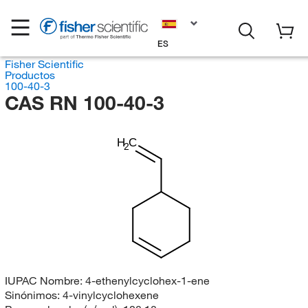
ES
Fisher Scientific
Productos
100-40-3
CAS RN 100-40-3
H
C
2
IUPAC Nombre:
4-ethenylcyclohex-1-ene
Sinónimos:
4-vinylcyclohexene