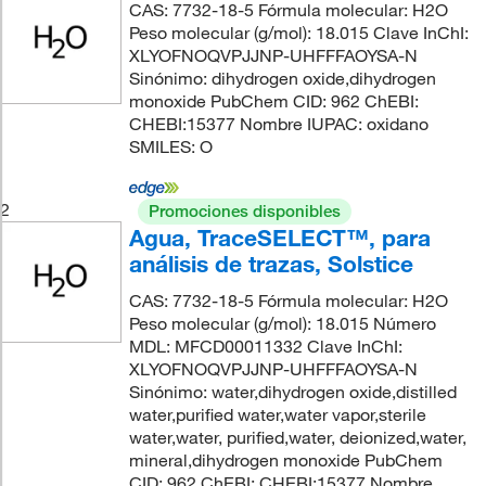
CAS: 7732-18-5 Fórmula molecular: H2O
Peso molecular (g/mol): 18.015 Clave InChI:
XLYOFNOQVPJJNP-UHFFFAOYSA-N
Sinónimo: dihydrogen oxide,dihydrogen
monoxide PubChem CID: 962 ChEBI:
CHEBI:15377 Nombre IUPAC: oxidano
SMILES: O
2
Promociones disponibles
Agua, TraceSELECT™, para
análisis de trazas, Solstice
CAS: 7732-18-5 Fórmula molecular: H2O
Peso molecular (g/mol): 18.015 Número
MDL: MFCD00011332 Clave InChI:
XLYOFNOQVPJJNP-UHFFFAOYSA-N
Sinónimo: water,dihydrogen oxide,distilled
water,purified water,water vapor,sterile
water,water, purified,water, deionized,water,
mineral,dihydrogen monoxide PubChem
CID: 962 ChEBI: CHEBI:15377 Nombre