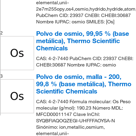
elemental,unii-
2e7m255opy,os4,osmio,hydrido,hydride,atom
PubChem CID: 23937 ChEBI: CHEBI:30687
Nombre IUPAC: osmio SMILES: [Os]
Polvo de osmio, 99,95 % (base
2
metálica), Thermo Scientific
Chemicals
CAS: 4-2-7440 PubChem CID: 23937 ChEBI:
CHEBI:30687 Nombre IUPAC: osmio
Polvo de osmio, malla - 200,
3
99,8 % (base metálica), Thermo
Scientific Chemicals
CAS: 4-2-7440 Fórmula molecular: Os Peso
molecular (g/mol): 190.23 Número MDL:
MFCD00011147 Clave InChI:
SYQBFIAQOQZEGI-UHFFFAOYSA-N
Sinónimo: ion,metallic,osmium,
elemental,unii-