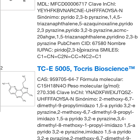
MDL: MFCD00006717 Clave InChI:
YEYHFKBVNARCNE-UHFFFAOYSA-N
Sinónimo: pyrido 2,3-b pyrazine,1,4,5-
triazanaphthalene,5-azaquinoxaline,pyrido
2,3 pyrazine,pyrido 3,2-b pyrazine,acmc-
20ahgw,1,5-triazanaphthalene,pyridino 2,3-b
pyrazine PubChem CID: 67580 Nombre
IUPAC: pirido[2,3-b]pirazina SMILES:
C1=CN=C2N=CC=NC2=C1
TC-E 5005, Tocris Bioscience™
2
CAS: 959705-64-7 Fórmula molecular:
C15H18N4O Peso molecular (g/mol):
270.336 Clave InChI: YNADXFWEXJTQSZ-
UHFFFAOYSA-N Sinónimo: 2-methoxy-6,7-
dimethyl-9-propylimidazo 1,5-a pyrido 3,2-e
pyrazine,2-methoxy-6,7-dimethyl-9-propyl-
imidazo 1,5-a pyrido 3,2-e pyrazine,3,4-
dimethyl-8-methoxy-1-propyl-imidazo 1,5-a
pyrido 3,2-e pyrazine,imidazo 1,5-a pyrido
3,2-e pyrazine,2-methoxy-6,7-dimethyl-9-