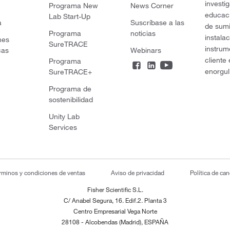
investi
Programa New
News Corner
educaci
Lab Start-Up
a
Suscríbase a las
de sumi
Programa
noticias
instala
nes
SureTRACE
instrum
cas
Webinars
cliente
Programa
enorgul
SureTRACE+
Programa de
sostenibilidad
Unity Lab
Services
rminos y condiciones de ventas
Aviso de privacidad
Política de ca
Fisher Scientific S.L.
C/ Anabel Segura, 16. Edif.2. Planta 3
Centro Empresarial Vega Norte
28108 - Alcobendas (Madrid), ESPAÑA