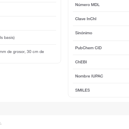
Número MDL
Clave InChI
Sinónimo
s basis)
PubChem CID
 mm de grosor, 30 cm de
ChEBI
Nombre IUPAC
SMILES
.