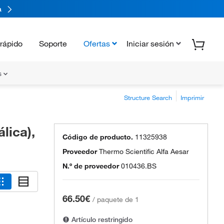
a
rápido
Soporte
Ofertas
Iniciar sesión
s
Structure Search
Imprimir
lica),
Código de producto.
11325938
Proveedor
Thermo Scientific Alfa Aesar
N.º de proveedor
010436.BS
66.50€
/
paquete de 1
Artículo restringido