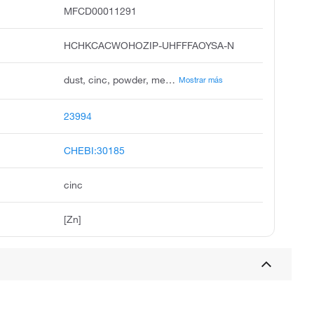
MFCD00011291
HCHKCACWOHOZIP-UHFFFAOYSA-N
dust, cinc, powder, merrillite, rheinzink, jasad, blue powder, granular, zinc, elemental, emanay dust
Mostrar más
23994
CHEBI:30185
cinc
[Zn]