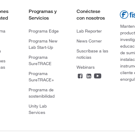
ones
Programas y
Conéctese
sted
Servicios
con nosotros
Mantene
rma
Programa Edge
Lab Reporter
product
investi
Programa New
News Corner
educaci
Lab Start-Up
a
Suscríbase a las
de sumi
Programa
noticias
instala
nes
SureTRACE
instrum
cas
Webinars
cliente
Programa
enorgul
SureTRACE+
Programa de
sostenibilidad
Unity Lab
Services