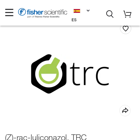
ES
(Z)-rac-luliconazol, TRC