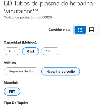
BD Tubos de plasma de heparina
Vacutainer™
Código de producto.
p-8000828
Cambiar vista
Capacidad (métrico):
4 ml
10 mL
6 ml
Aditivo:
Heparina de litio
Heparina de sodio
Material:
PET
Tipo De Tapón: