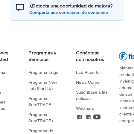
¿Detecta una oportunidad de mejora?
ones
Programas y
Conéctese
sted
Servicios
con nosotros
Mantene
rma
Programa Edge
Lab Reporter
product
investi
Programa New
News Corner
educaci
Lab Start-Up
a
Suscríbase a las
de sumi
Programa
noticias
instala
nes
SureTRACE
instrum
cas
Webinars
cliente
Programa
enorgul
SureTRACE+
Programa de