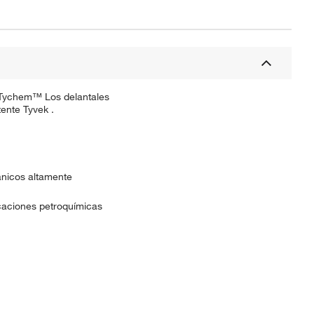
 Tychem™ Los delantales
ente Tyvek .
ánicos altamente
caciones petroquímicas