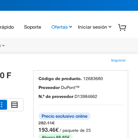
rápido
Soporte
Ofertas
Iniciar sesión
s
Imprimir
0 F
Código de producto.
12683680
Proveedor
DuPont™
N.º de proveedor
D13984662
282.11€
193.46€
/ paquete de 25
Ahorro 88.65€