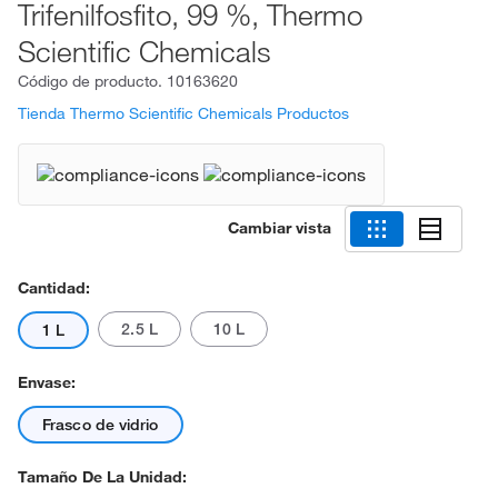
Trifenilfosfito, 99 %, Thermo
Scientific Chemicals
Código de producto.
10163620
Tienda Thermo Scientific Chemicals Productos
Cambiar vista
Cantidad:
2.5 L
10 L
1 L
Envase:
Frasco de vidrio
Tamaño De La Unidad: