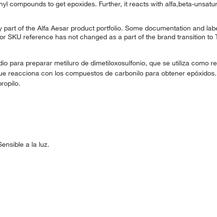
nyl compounds to get epoxides. Further, it reacts with alfa,beta-unsatur
 part of the Alfa Aesar product portfolio. Some documentation and labe
 or SKU reference has not changed as a part of the brand transition to
dio para preparar metiluro de dimetiloxosulfonio, que se utiliza como r
o, que reacciona con los compuestos de carbonilo para obtener epóxido
ropilo.
ensible a la luz.