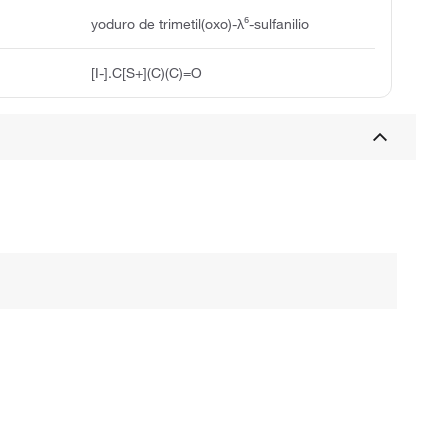
yoduro de trimetil(oxo)-λ⁶-sulfanilio
[I-].C[S+](C)(C)=O