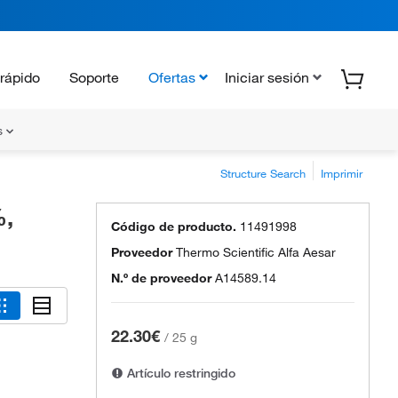
rápido
Soporte
Ofertas
Iniciar sesión
s
Structure Search
Imprimir
%,
Código de producto.
11491998
Proveedor
Thermo Scientific Alfa Aesar
N.º de proveedor
A14589.14
22.30€
/
25 g
Artículo restringido