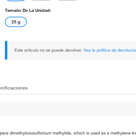
Tamaño De La Unidad:
25 g
Este artículo no se puede devolver.
Vea la política de devoluci
cificaciones
epare dimethyloxosulfonium methylide, which is used as a methylene-tra