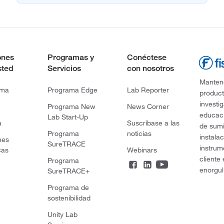
ones
Programas y
Conéctese
sted
Servicios
con nosotros
Mantene
rma
Programa Edge
Lab Reporter
product
investi
Programa New
News Corner
educaci
Lab Start-Up
a
Suscríbase a las
de sumi
Programa
noticias
instala
nes
SureTRACE
instrum
cas
Webinars
cliente
Programa
enorgul
SureTRACE+
Programa de
sostenibilidad
Unity Lab