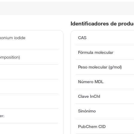
Identificadores de prod
oxonium iodide
CAS
Fórmula molecular
mposition)
Peso molecular (g/mol)
Número MDL
Clave InChI
e
Sinónimo
er.
PubChem CID