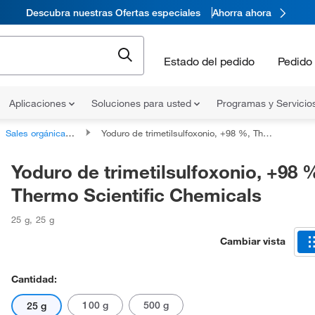
Descubra nuestras Ofertas especiales
Ahorra ahora
Estado del pedido
Pedido 
Aplicaciones
Soluciones para usted
Programas y Servicio
Sales orgánicas de yoduro
Yoduro de trimetilsulfoxonio, +98 %, Thermo Scientific Chemicals
Yoduro de trimetilsulfoxonio, +98 
Thermo Scientific Chemicals
25 g
,
25 g
Cambiar vista
Cantidad:
100 g
500 g
25 g