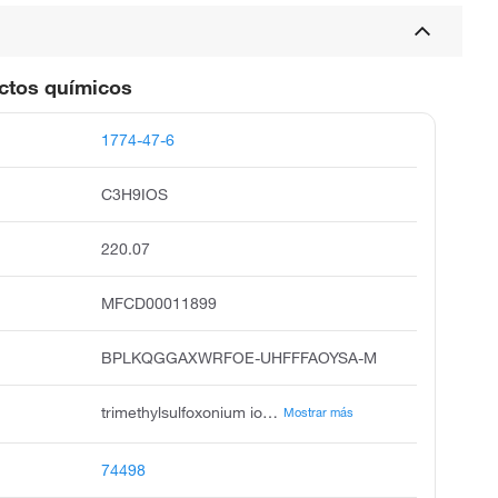
uctos químicos
1774-47-6
C3H9IOS
220.07
MFCD00011899
BPLKQGGAXWRFOE-UHFFFAOYSA-M
trimethylsulfoxonium iodide, trimethylsulphoxonium iodide, trimethyloxosulfonium iodide, sulfoxonium, trimethyl-, iodide, trimethyloxosulphonium iodide, trimethyl sulphoxonium ioidie, s,s,s-trimethylsulfoxonium iodide, trimethylsulfoxoniumiodide, sulfonium, trimethyl-, iodide, oxide, sulfoxonium, trimethyl-, iodide 1:1
Mostrar más
74498