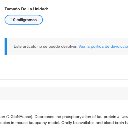
Tamaño De La Unidad:
10 miligramos
Este artículo no se puede devolver.
Vea la política de devoluci
uman
O
-GlcNAcase). Decreases the phosphorylation of tau protein
in viv
cies in mouse tauopathy model. Orally bioavailable and blood brain b