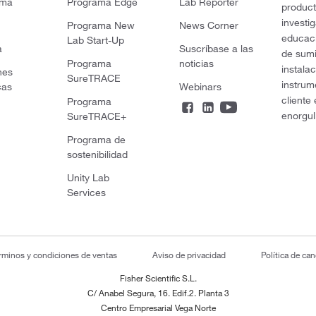
rma
Programa Edge
Lab Reporter
product
investi
Programa New
News Corner
educaci
Lab Start-Up
a
Suscríbase a las
de sumi
Programa
noticias
instala
nes
SureTRACE
instrum
cas
Webinars
cliente
Programa
enorgul
SureTRACE+
Programa de
sostenibilidad
Unity Lab
Services
rminos y condiciones de ventas
Aviso de privacidad
Política de ca
Fisher Scientific S.L.
C/ Anabel Segura, 16. Edif.2. Planta 3
Centro Empresarial Vega Norte