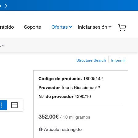
a
rápido
Soporte
Ofertas
Iniciar sesión
s
Structure Search
Imprimir
Código de producto.
18005142
Proveedor
Tocris Bioscience™
N.º de proveedor
4390/10
352.00€
/
10 miligramos
Artículo restringido