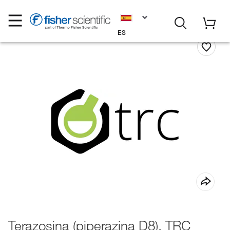
ES
Terazosina (piperazina D8), TRC