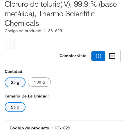
Cloruro de telurio(IV), 99,9 % (base
metálica), Thermo Scientific
Chemicals
Código de producto.
11361629
Cambiar vista
Cantidad:
100 g
25 g
Tamaño De La Unidad:
25 g
Código de producto.
11361629