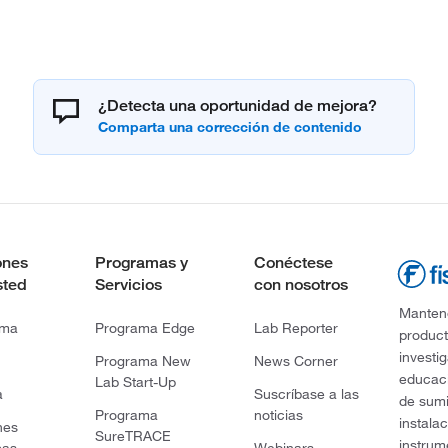
¿Detecta una oportunidad de mejora?
ones
Programas y
Conéctese
sted
Servicios
con nosotros
Mantene
rma
Programa Edge
Lab Reporter
product
investi
Programa New
News Corner
educaci
Lab Start-Up
a
Suscríbase a las
de sumi
Programa
noticias
instala
nes
SureTRACE
instrum