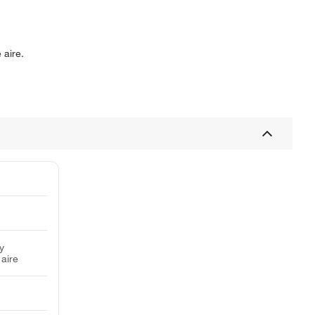
 aire.
y
aire