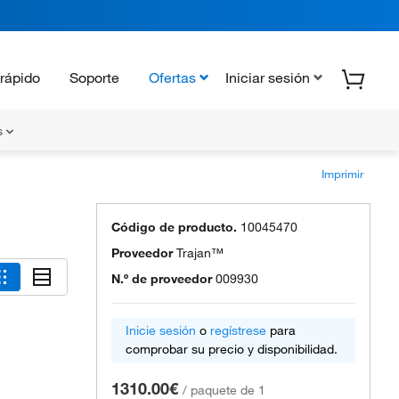
rápido
Soporte
Ofertas
Iniciar sesión
s
Imprimir
Código de producto.
10045470
Proveedor
Trajan™
N.º de proveedor
009930
Inicie sesión
o
regístrese
para
comprobar su precio y disponibilidad.
1310.00€
/
paquete de 1