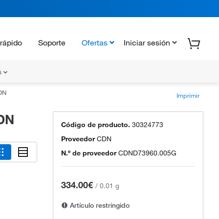
rápido
Soporte
Ofertas
Iniciar sesión
s
CDN
Imprimir
CDN
Código de producto.
30324773
Proveedor
CDN
N.º de proveedor
CDND73960.005G
334.00€
/
0.01 g
Artículo restringido