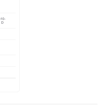
)10-
5 D