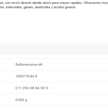
d, con envío directo desde stock para mayor rapidez. Ofrecemos much
os, esteroides, gases, pesticidas y ácidos grasos.
Sulfamerazine-d4
1020719-84-9
C11 2H4 H8 N4 O2 S
0.005 g