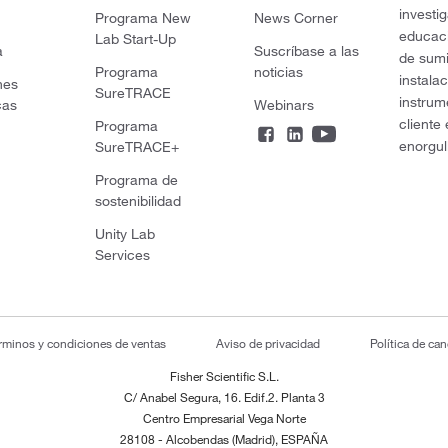
investi
Programa New
News Corner
educaci
Lab Start-Up
a
Suscríbase a las
de sumi
Programa
noticias
instala
nes
SureTRACE
instrum
cas
Webinars
cliente
Programa
enorgul
SureTRACE+
Programa de
sostenibilidad
Unity Lab
Services
rminos y condiciones de ventas
Aviso de privacidad
Política de ca
Fisher Scientific S.L.
C/ Anabel Segura, 16. Edif.2. Planta 3
Centro Empresarial Vega Norte
28108 - Alcobendas (Madrid), ESPAÑA