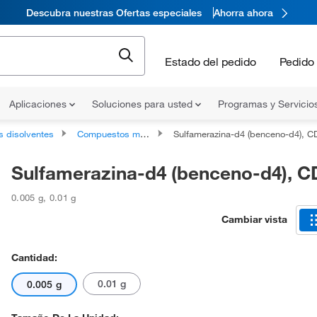
Descubra nuestras Ofertas especiales
Ahorra ahora
Estado del pedido
Pedido 
Aplicaciones
Soluciones para usted
Programas y Servicio
s disolventes
Compuestos marcados isotópicamente
Sulfamerazina-d4 (benceno-d4), 
Sulfamerazina-d4 (benceno-d4), 
0.005 g
,
0.01 g
Cambiar vista
Cantidad:
0.01 g
0.005 g