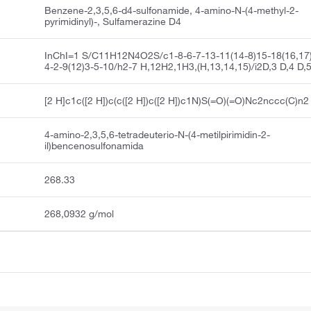
Benzene-2,3,5,6-d4-sulfonamide, 4-amino-N-(4-methyl-2-
pyrimidinyl)-, Sulfamerazine D4
InChI=1 S/C11H12N4O2S/c1-8-6-7-13-11(14-8)15-18(16,17
4-2-9(12)3-5-10/h2-7 H,12H2,1H3,(H,13,14,15)/i2D,3 D,4 D,
[2 H]c1c([2 H])c(c([2 H])c([2 H])c1N)S(=O)(=O)Nc2nccc(C)n2
4-amino-2,3,5,6-tetradeuterio-N-(4-metilpirimidin-2-
il)bencenosulfonamida
268.33
268,0932 g/mol