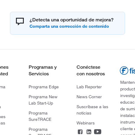
¿Detecta una oportunidad de mejora?
ones
Programas y
Conéctese
sted
Servicios
con nosotros
Mantene
rma
Programa Edge
Lab Reporter
product
investi
Programa New
News Corner
educaci
Lab Start-Up
a
Suscríbase a las
de sumi
Programa
noticias
instala
nes
SureTRACE
instrum
cas
Webinars
cliente
Programa