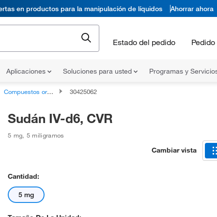
ertas en productos para la manipulación de líquidos
Ahorrar ahora
Estado del pedido
Pedido 
Aplicaciones
Soluciones para usted
Programas y Servicio
Compuestos orgánicos no clasificados
30425062
Sudán IV-d6, CVR
5 mg
,
5 miligramos
Cambiar vista
Cantidad:
5 mg