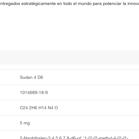
entregados estratégicamente en todo el mundo para potenciar la innova
Sudan 4 D6
1014689-18-9
C24 2H6 H14 N4 O
5 mg
2-Naphthalen-3,4,5,6,7,8-d6-ol','1-[2-[2-methyl-4-[2-(2-