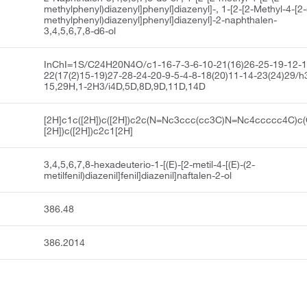
methylphenyl)diazenyl]phenyl]diazenyl]-, 1-[2-[2-Methyl-4-[2-
methylphenyl)diazenyl]phenyl]diazenyl]-2-naphthalen-
3,4,5,6,7,8-d6-ol
InChI=1S/C24H20N4O/c1-16-7-3-6-10-21(16)26-25-19-12-1
22(17(2)15-19)27-28-24-20-9-5-4-8-18(20)11-14-23(24)29/h
15,29H,1-2H3/i4D,5D,8D,9D,11D,14D
[2H]c1c([2H])c([2H])c2c(N=Nc3ccc(cc3C)N=Nc4ccccc4C)c(
[2H])c([2H])c2c1[2H]
3,4,5,6,7,8-hexadeuterio-1-[(E)-[2-metil-4-[(E)-(2-
metilfenil)diazenil]fenil]diazenil]naftalen-2-ol
386.48
386.2014