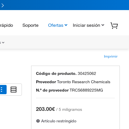
rápido
Soporte
Ofertas
Iniciar sesión
s
Imprimir
Código de producto.
30425062
Proveedor
Toronto Research Chemicals
N.º de proveedor
TRCS6889225MG
203.00€
/
5 miligramos
Artículo restringido