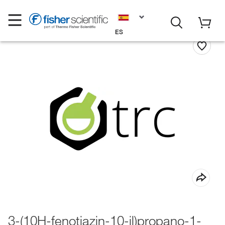
ES
3-(10H-fenotiazin-10-il)propano-1-