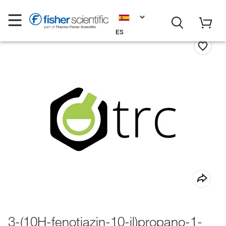
ES
3-(10H-fenotiazin-10-il)propano-1-