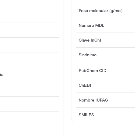
Peso molecular (g/mol)
Número MDL
Clave InChI
Sinónimo
PubChem CID
io
ChEBI
Nombre IUPAC
SMILES