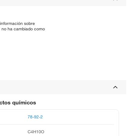
 información sobre
SKU no ha cambiado como
uctos químicos
78-92-2
C4H10O