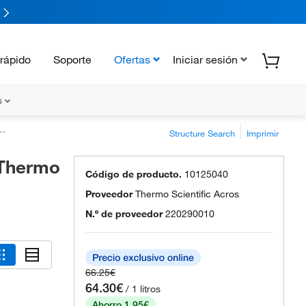
rápido
Soporte
Ofertas
Iniciar sesión
s
Structure Search
Imprimir
 Thermo
Código de producto.
10125040
Proveedor
Thermo Scientific Acros
N.º de proveedor
220290010
66.25€
64.30€
/ 1 litros
Ahorro 1.95€