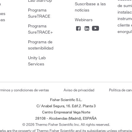
Lab Start-Up
a
Suscríbase a las
de sumi
Programa
noticias
instala
nes
SureTRACE
instrum
cas
Webinars
cliente
Programa
enorgul
SureTRACE+
Programa de
sostenibilidad
Unity Lab
Services
rminos y condiciones de ventas
Aviso de privacidad
Política de ca
Fisher Scientific S.L.
C/ Anabel Segura, 16. Edif.2. Planta 3
Centro Empresarial Vega Norte
28108 - Alcobendas (Madrid), ESPAÑA
© 2026 Thermo Fisher Scientific Inc. All rights reserved.
arks are the property of Thermo Fisher Scientific and its subsidiaries unless otherwise