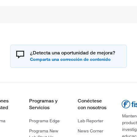
¿Detecta una oportunidad de mejora?
ones
Programas y
Conéctese
sted
Servicios
con nosotros
Mantene
rma
Programa Edge
Lab Reporter
product
investi
Programa New
News Corner
educaci