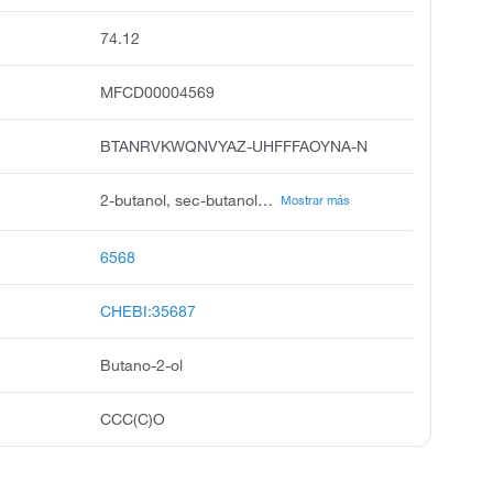
74.12
MFCD00004569
BTANRVKWQNVYAZ-UHFFFAOYNA-N
2-butanol, sec-butanol, sec-butyl alcohol, 2-hydroxybutane, 2-butyl alcohol, s-butyl alcohol, butylene hydrate, s-butanol, 1-methyl-1-propanol, 1-methylpropyl alcohol
Mostrar más
6568
CHEBI:35687
Butano-2-ol
CCC(C)O