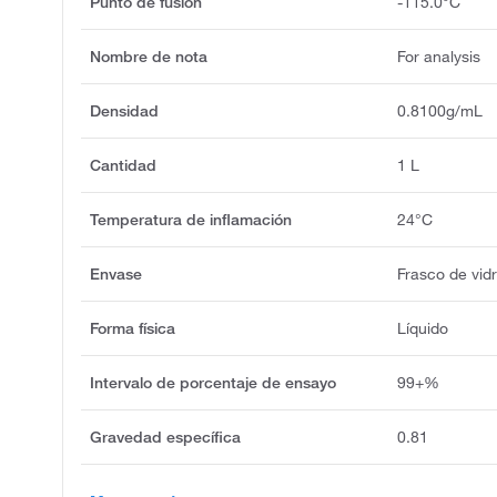
Punto de fusión
-115.0°C
Nombre de nota
For analysis
Densidad
0.8100g/mL
Cantidad
1 L
Temperatura de inflamación
24°C
Envase
Frasco de vidr
Forma física
Líquido
Intervalo de porcentaje de ensayo
99+%
Gravedad específica
0.81