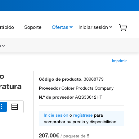
rápido
Soporte
Ofertas
Iniciar sesión
s
Imprimir
io
Código de producto.
30968779
ratura
Proveedor
Colder Products Company
N.º de proveedor
AQS33012HT
Inicie sesión
o
regístrese
para
comprobar su precio y disponibilidad.
207.00€
/
paquete de 5