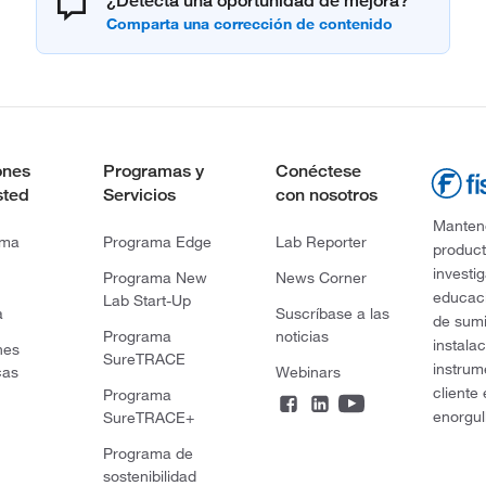
¿Detecta una oportunidad de mejora?
ones
Programas y
Conéctese
sted
Servicios
con nosotros
Mantene
rma
Programa Edge
Lab Reporter
product
investi
Programa New
News Corner
educaci
Lab Start-Up
a
Suscríbase a las
de sumi
Programa
noticias
instala
nes
SureTRACE
instrum
cas
Webinars
cliente
Programa
enorgul
SureTRACE+
Programa de
sostenibilidad