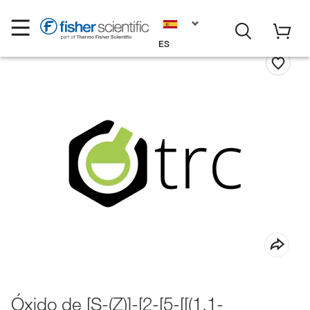
ES
Óxido de [S-(Z)]-[2-[5-[[(1,1-