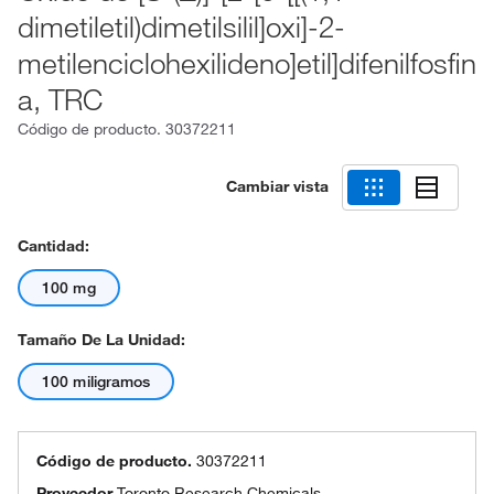
dimetiletil)dimetilsilil]oxi]-2-
metilenciclohexilideno]etil]difenilfosfin
a, TRC
Código de producto.
30372211
Cambiar vista
Cantidad:
100 mg
Tamaño De La Unidad:
100 miligramos
Código de producto.
30372211
Proveedor
Toronto Research Chemicals