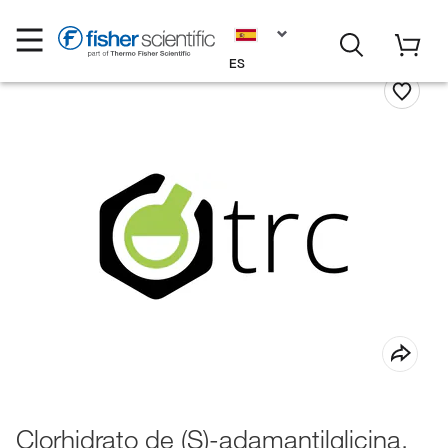
ES
Clorhidrato de (S)-adamantilglicina,