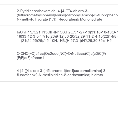
2-Pyridinecarboxamide, 4-[4-[[[[4-chloro-3-
(trifluoromethyl)phenyl]amino]carbonyl]amino]-3-fluoropheno
N-methyl-, hydrate (1:1), Regorafenib Monohydrate
InChI=1S/C21H15ClF4N4O3.H2O/c1-27-19(31)18-10-13(6-7
18)33-12-3-5-17(16(23)9-12)30-20(32)29-11-2-4-15(22)14(8-
11)21(24,25)26;/h2-10H,1H3,(H,27,31)(H2,29,30,32);1H2
O.CNC(=O)c1cc(Oc2ccc(NC(=O)Nc3ccc(Cl)c(c3)C(F)
(F)F)c(F)c2)ccn1
4-[4-[[4-cloro-3-(trifluorometil)fenil]carbamoilamino]-3-
fluorofenoxi]-N-metilpiridina-2-carboxamida; hidrato