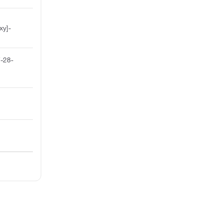
xy]-
-28-