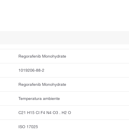
Regorafenib Monohydrate
1019206-88-2
Regorafenib Monohydrate
Temperatura ambiente
C21 H15 Cl F4 N4 O3 . H2 O
ISO 17025