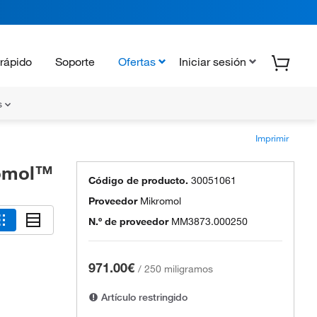
rápido
Soporte
Ofertas
Iniciar sesión
s
Imprimir
romol™
Código de producto.
30051061
Proveedor
Mikromol
N.º de proveedor
MM3873.000250
971.00€
/
250 miligramos
Artículo restringido