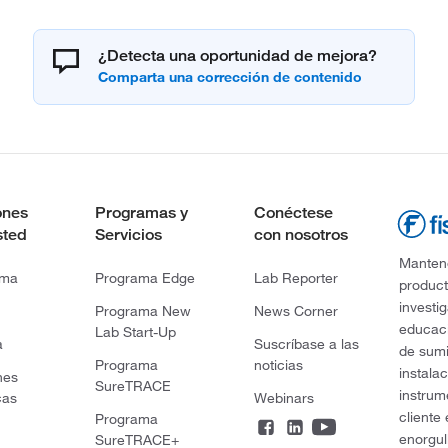
¿Detecta una oportunidad de mejora?
ones
Programas y
Conéctese
sted
Servicios
con nosotros
Mantene
rma
Programa Edge
Lab Reporter
product
investi
Programa New
News Corner
educaci
Lab Start-Up
a
Suscríbase a las
de sumi
Programa
noticias
instala
nes
SureTRACE
instrum
cas
Webinars
cliente
Programa
enorgul
SureTRACE+